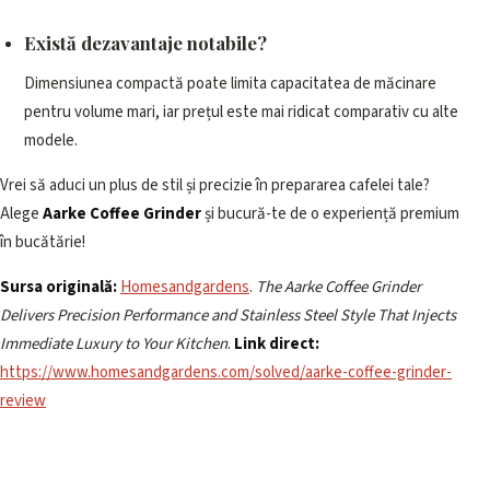
Există dezavantaje notabile?
Dimensiunea compactă poate limita capacitatea de măcinare
pentru volume mari, iar prețul este mai ridicat comparativ cu alte
modele.
Vrei să aduci un plus de stil și precizie în prepararea cafelei tale?
Alege
Aarke Coffee Grinder
și bucură-te de o experiență premium
în bucătărie!
Sursa originală:
Homesandgardens
.
The Aarke Coffee Grinder
Delivers Precision Performance and Stainless Steel Style That Injects
Immediate Luxury to Your Kitchen
.
Link direct:
https://www.homesandgardens.com/solved/aarke-coffee-grinder-
review