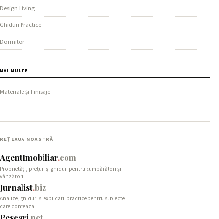
Design Living
Ghiduri Practice
Dormitor
MAI MULTE
Materiale și Finisaje
REȚEAUA NOASTRĂ
AgentImobiliar
.
com
Proprietăți, prețuri și ghiduri pentru cumpărători și
vânzători
Jurnalist
.
biz
Analize, ghiduri si explicatii practice pentru subiecte
care conteaza.
Pescari
.
net