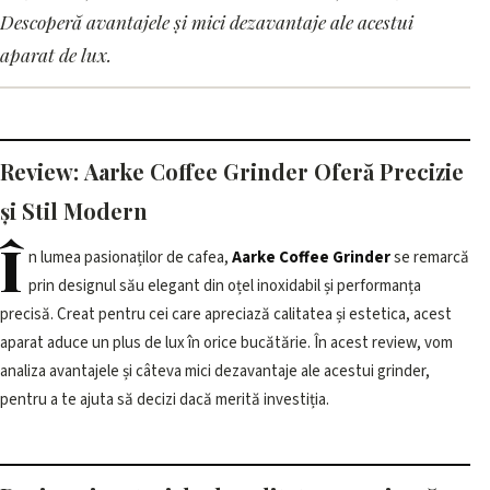
Oferă Precizie și Stil Modern
Descoperă avantajele și mici dezavantaje ale acestui
aparat de lux.
15 mai 2026, 08:01 · 3 min citire
Review: Aarke Coffee Grinder Oferă Precizie
și Stil Modern
Î
n lumea pasionaților de cafea,
Aarke Coffee Grinder
se remarcă
prin designul său elegant din oțel inoxidabil și performanța
precisă. Creat pentru cei care apreciază calitatea și estetica, acest
aparat aduce un plus de lux în orice bucătărie. În acest review, vom
analiza avantajele și câteva mici dezavantaje ale acestui grinder,
pentru a te ajuta să decizi dacă merită investiția.