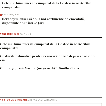
Cele mai bune nuci de cumpărat de la Costco în 2026: Ghid
comparativ
3 iulie 2026, 20:30
Hershey’s lansează două noi sortimente de ciocolată,
disponibile doar într-o țară
TENDINȚE 2026
MAI MULTE
Cele mai bune nuci de cumpărat de la Costco în 2026: Ghid
comparativ
Costurile estimative pentru renovări în 2026 depășesc 10.000
euro
Obituary: Jessie Varner (1949-2026) în Smiths Grove
ARTICOLE SIMILARE
DIN ACEEAȘI CATEGORIE