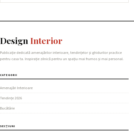
Design
Interior
Publicație dedicată amenajărilor interioare, tendințelor și ghidurilor practice
pentru casa ta. Inspirație zilnică pentru un spațiu mai frumos și mai personal.
CATEGORII
Amenajări Interioare
Tendințe 2026
Bucătărie
SECȚIUNI