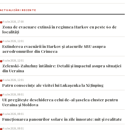
ACTUALIZĂRI RECENTE
4 iulie 2026, 17:00
Zona de evacuare extinsă în regiunea Harkov cu peste 60 de
localități
4 iulie 2026, 12:01
Extinderea evacuării în Harkov și atacurile SBU asupra
aerodromurilor din Crimeea
4 iulie 2026, 12:01
Zelenski-Zaluzhny întâlnire: Detalii și impactul asupra situației
din Ucraina
4 iulie 2026, 12:01
Patru consecințe ale vizitei lui Lukașenka la Xi Jinping
4 iulie 2026, 08:01
UE pregătește deschiderea celui de-al șaselea cluster pentru
Ucraina și Moldova
4 iulie 2026, 08:01
Funcționarea panourilor solare în zile înnorate: mit și realitate
4 iulie 2026, 08:01