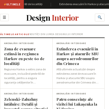
|
kov cu peste 60 de localități
Extinderea evacuării în Harkov și atacurile SB
ULTIMELE
Design
Interior
☰
ÚLTIMELE ARTICOLE
NOUTĂȚI DIN LUMEA DESIGNULUI INTERIOR
AMENAJĂRI INTERIOARE
AMENAJĂRI INTERIOARE
Zona de evacuare
Extinderea evacuării în
extinsă în regiunea
Harkov și atacurile SBU
Harkov cu peste 60 de
asupra aerodromurilor
localități
din Crimeea
Regiunea Harkov a extins zona de
Află ultimele actualizări despre
evacuare, incluzând peste 60 de
extinderea zonei de evacuare în
localități, pentru a asigura
Harkov și atacurile SBU asupra
siguranța cetățenilor în…
aerodromurilor din Crimeea din…
AMENAJĂRI INTERIOARE
AMENAJĂRI INTERIOARE
Zelenski-Zaluzhny
Patru consecințe ale
întâlnire: Detalii și
vizitei lui Lukașenka la
impactul asupra situației
Xi Jinping