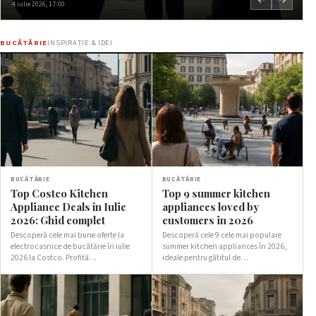
4 iulie 2026, 17:00
BUCĂTĂRIE
INSPIRAȚIE & IDEI
BUCĂTĂRIE
BUCĂTĂRIE
Top Costco Kitchen
Top 9 summer kitchen
Appliance Deals în Iulie
appliances loved by
2026: Ghid complet
customers in 2026
Descoperă cele mai bune oferte la
Descoperă cele 9 cele mai populare
electrocasnice de bucătărie în iulie
summer kitchen appliances în 2026,
2026 la Costco. Profită…
ideale pentru gătitul de…