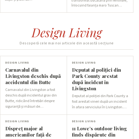
transformat bucătăria prin renovare,
înlocuind faianța maro Tuscan…
Design Living
Descoperă cele mai noi articole din această secțiune
DESIGN LIVING
DESIGN LIVING
Carnavalul din
Deputat al poliției din
Livingston deschis după
Park County arestat
accidentul din Butte
după incident în
Livingston
Carnavalul din Livingston a fost
deschis după incidentul grav din
Deputat al poliției din Park County a
Butte, ridicând întrebări despre
fost arestat vineri după un incident
siguranță și măsuri de…
în afara serviciului în Livingston.…
DESIGN LIVING
DESIGN LIVING
Dispreț major al
11 Lowe’s outdoor living
americanilor față de
finds dispărute din