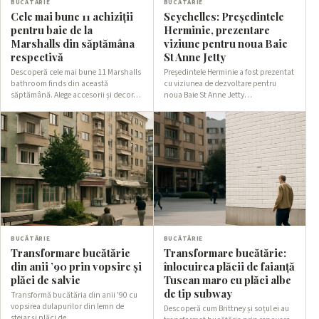
BUCĂTĂRIE
BUCĂTĂRIE
Cele mai bune 11 achiziții
Seychelles: Președintele
pentru baie de la
Herminie, prezentare
Marshalls din săptămâna
viziune pentru noua Baie
respectivă
St Anne Jetty
Descoperă cele mai bune 11 Marshalls
Președintele Herminie a fost prezentat
bathroom finds din această
cu viziunea de dezvoltare pentru
săptămână. Alege accesorii și decor…
noua Baie St Anne Jetty…
BUCĂTĂRIE
BUCĂTĂRIE
Transformare bucătărie
Transformare bucătărie:
din anii ’90 prin vopsire și
înlocuirea plăcii de faianță
plăci de salvie
Tuscan maro cu plăci albe
de tip subway
Transformă bucătăria din anii '90 cu
vopsirea dulapurilor din lemn de
Descoperă cum Brittney și soțul ei au
stejar și plăci de…