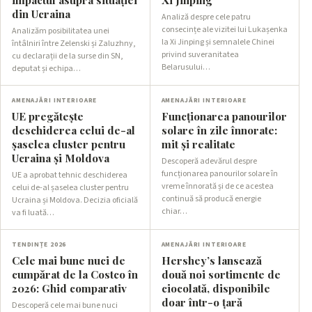
din Ucraina
Analiză despre cele patru
consecințe ale vizitei lui Lukașenka
Analizăm posibilitatea unei
la Xi Jinping și semnalele Chinei
întâlniri între Zelenski și Zaluzhny,
privind suveranitatea
cu declarații de la surse din SN,
Belarusului…
deputat și echipa…
AMENAJĂRI INTERIOARE
AMENAJĂRI INTERIOARE
UE pregătește
Funcționarea panourilor
deschiderea celui de-al
solare în zile înnorate:
șaselea cluster pentru
mit și realitate
Ucraina și Moldova
Descoperă adevărul despre
funcționarea panourilor solare în
UE a aprobat tehnic deschiderea
vreme înnorată și de ce acestea
celui de-al șaselea cluster pentru
continuă să producă energie
Ucraina și Moldova. Decizia oficială
chiar…
va fi luată…
TENDINȚE 2026
AMENAJĂRI INTERIOARE
Cele mai bune nuci de
Hershey’s lansează
cumpărat de la Costco în
două noi sortimente de
2026: Ghid comparativ
ciocolată, disponibile
doar într-o țară
Descoperă cele mai bune nuci