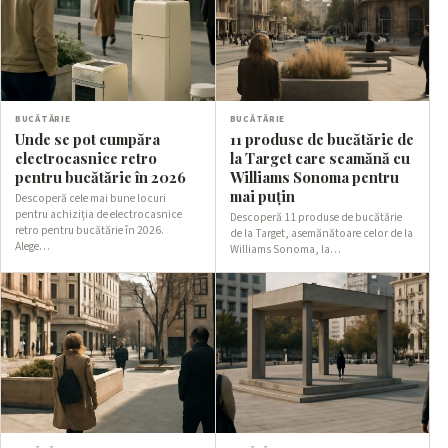
BUCĂTĂRIE
BUCĂTĂRIE
Unde se pot cumpăra
11 produse de bucătărie de
electrocasnice retro
la Target care seamănă cu
pentru bucătărie în 2026
Williams Sonoma pentru
mai puțin
Descoperă cele mai bune locuri
pentru achiziția de electrocasnice
Descoperă 11 produse de bucătărie
retro pentru bucătărie în 2026.
de la Target, asemănătoare celor de la
Alege…
Williams Sonoma, la…