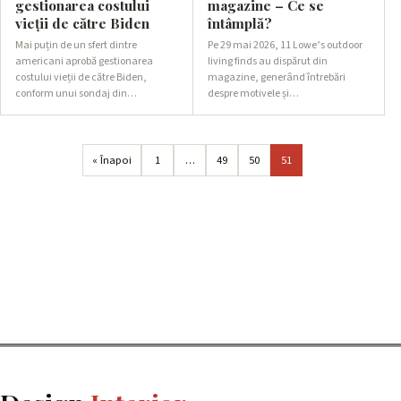
gestionarea costului
magazine – Ce se
vieții de către Biden
întâmplă?
Mai puțin de un sfert dintre
Pe 29 mai 2026, 11 Lowe’s outdoor
americani aprobă gestionarea
living finds au dispărut din
costului vieții de către Biden,
magazine, generând întrebări
conform unui sondaj din…
despre motivele și…
« Înapoi
1
…
49
50
51