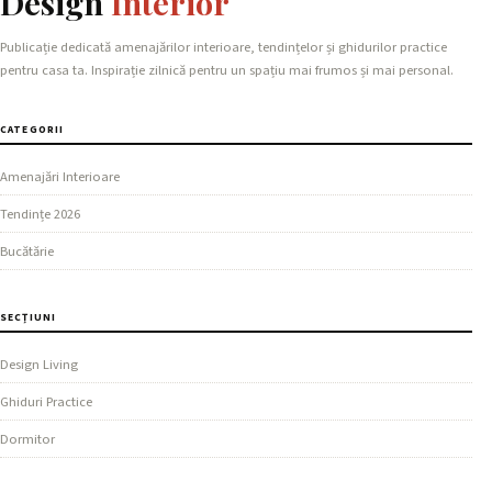
Design
Interior
Publicație dedicată amenajărilor interioare, tendințelor și ghidurilor practice
pentru casa ta. Inspirație zilnică pentru un spațiu mai frumos și mai personal.
CATEGORII
Amenajări Interioare
Tendințe 2026
Bucătărie
SECȚIUNI
Design Living
Ghiduri Practice
Dormitor