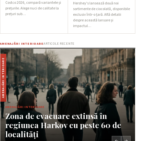
Costco 2026, compară variantele și
Hershey's lansează două noi
prețurile. Alege nuci de calitate la
sortimente de ciocolată, disponibile
prețuri sub…
exclusiv într-o țară. Află detalii
despre această lansare și
impactul…
AMENAJĂRI INTERIOARE
ARTICOLE RECENTE
AMENAJĂRI INTERIOARE
AMENAJĂRI INTERIOARE
Zona de evacuare extinsă în
regiunea Harkov cu peste 60 de
localități
←
→