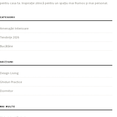
pentru casa ta. Inspirație zilnică pentru un spațiu mai frumos și mai personal.
CATEGORII
Amenajări Interioare
Tendințe 2026
Bucătărie
SECȚIUNI
Design Living
Ghiduri Practice
Dormitor
MAI MULTE