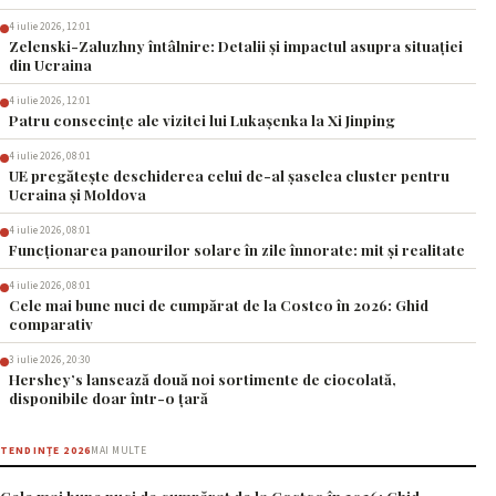
4 iulie 2026, 12:01
Zelenski-Zaluzhny întâlnire: Detalii și impactul asupra situației
din Ucraina
4 iulie 2026, 12:01
Patru consecințe ale vizitei lui Lukașenka la Xi Jinping
4 iulie 2026, 08:01
UE pregătește deschiderea celui de-al șaselea cluster pentru
Ucraina și Moldova
4 iulie 2026, 08:01
Funcționarea panourilor solare în zile înnorate: mit și realitate
4 iulie 2026, 08:01
Cele mai bune nuci de cumpărat de la Costco în 2026: Ghid
comparativ
3 iulie 2026, 20:30
Hershey’s lansează două noi sortimente de ciocolată,
disponibile doar într-o țară
TENDINȚE 2026
MAI MULTE