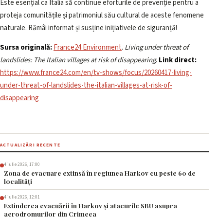
Este esențial ca Italia să continue eforturile de prevenție pentru a
proteja comunitățile și patrimoniul său cultural de aceste fenomene
naturale. Rămâi informat și susține inițiativele de siguranță!
Sursa originală:
France24 Environment
.
Living under threat of
landslides: The Italian villages at risk of disappearing
.
Link direct:
https://www.france24.com/en/tv-shows/focus/20260417-living-
under-threat-of-landslides-the-italian-villages-at-risk-of-
disappearing
ACTUALIZĂRI RECENTE
4 iulie 2026, 17:00
Zona de evacuare extinsă în regiunea Harkov cu peste 60 de
localități
4 iulie 2026, 12:01
Extinderea evacuării în Harkov și atacurile SBU asupra
aerodromurilor din Crimeea