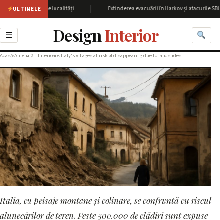
|
peste 60 de localități
Extinderea evacuării în Harkov și atacurile SBU asupr
ULTIMELE
Design
Interior
☰
Acasă
›
Amenajări Interioare
›
Italy’s villages at risk of disappearing due to landslides
Italia, cu peisaje montane și colinare, se confruntă cu riscul
AMENAJĂRI INTERIOARE
Italy’s villages at risk of
alunecărilor de teren. Peste 500.000 de clădiri sunt expuse