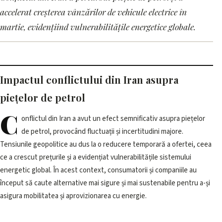
Conflictul din Iran perturbă
accelerat creșterea vânzărilor de vehicule electrice în
piețele de petrol și stimulează
martie, evidențiind vulnerabilitățile energetice globale.
vânzările de mașini electrice
în martie
Impactul conflictului din Iran asupra
1 iunie 2026, 12:01 · 3 min citire
piețelor de petrol
C
onflictul din Iran a avut un efect semnificativ asupra piețelor
de petrol, provocând fluctuații și incertitudini majore.
Tensiunile geopolitice au dus la o reducere temporară a ofertei, ceea
ce a crescut prețurile și a evidențiat vulnerabilitățile sistemului
energetic global. În acest context, consumatorii și companiile au
început să caute alternative mai sigure și mai sustenabile pentru a-și
asigura mobilitatea și aprovizionarea cu energie.