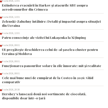
4 iulie 2026, 12:01
Extinderea evacuării în Harkov și atacurile SBU asupra
aerodromurilor din Crimeea
4 iulie 2026, 12:01
Zelenski-Zaluzhny întâlnire: Detalii și impactul asupra situației
din Ucraina
4 iulie 2026, 12:01
Patru consecințe ale vizitei lui Lukașenka la Xi Jinping
4 iulie 2026, 08:01
UE pregătește deschiderea celui de-al șaselea cluster pentru
Ucraina și Moldova
4 iulie 2026, 08:01
Funcționarea panourilor solare în zile înnorate: mit și realitate
4 iulie 2026, 08:01
Cele mai bune nuci de cumpărat de la Costco în 2026: Ghid
comparativ
3 iulie 2026, 20:30
Hershey’s lansează două noi sortimente de ciocolată,
disponibile doar într-o țară