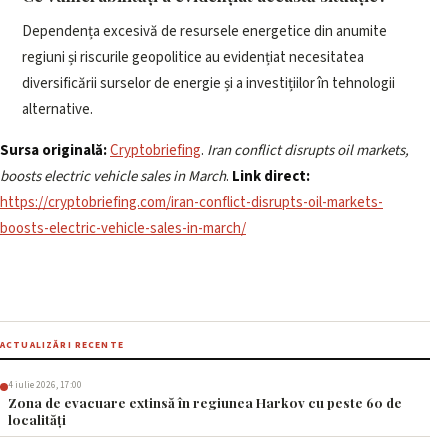
Dependența excesivă de resursele energetice din anumite
regiuni și riscurile geopolitice au evidențiat necesitatea
diversificării surselor de energie și a investițiilor în tehnologii
alternative.
Sursa originală:
Cryptobriefing
.
Iran conflict disrupts oil markets,
boosts electric vehicle sales in March
.
Link direct:
https://cryptobriefing.com/iran-conflict-disrupts-oil-markets-
boosts-electric-vehicle-sales-in-march/
ACTUALIZĂRI RECENTE
4 iulie 2026, 17:00
Zona de evacuare extinsă în regiunea Harkov cu peste 60 de
localități