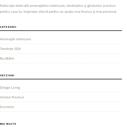
Publicație dedicată amenajărilor interioare, tendințelor și ghidurilor practice
pentru casa ta. Inspirație zilnică pentru un spațiu mai frumos și mai personal.
CATEGORII
Amenajări Interioare
Tendințe 2026
Bucătărie
SECȚIUNI
Design Living
Ghiduri Practice
Dormitor
MAI MULTE