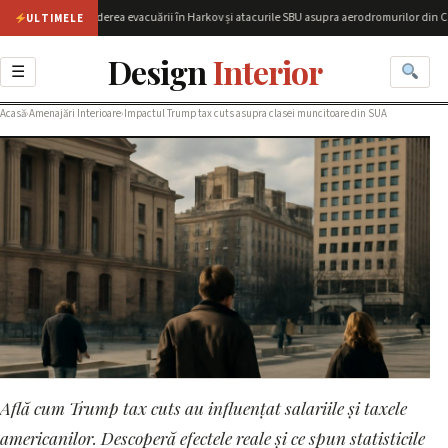
|
Extinderea evacuării în Harkov și atacurile SBU asupra aerodromurilor din Crimeea
ULTIMELE
Design
Interior
☰
Acasă
›
Amenajări Interioare
›
Impactul Trump tax cuts asupra clasei muncitoare din SUA
Află cum Trump tax cuts au influențat salariile și taxele
AMENAJĂRI INTERIOARE
Impactul Trump tax cuts
americanilor. Descoperă efectele reale și ce spun statisticile