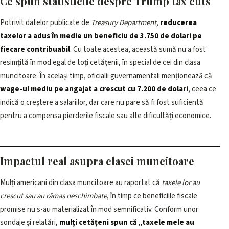
Ce spun statisticile despre Trump tax cuts
Potrivit datelor publicate de
Treasury Department
,
reducerea
taxelor a adus în medie un beneficiu de 3.750 de dolari pe
fiecare contribuabil
. Cu toate acestea, această sumă nu a fost
resimțită în mod egal de toți cetățenii, în special de cei din clasa
muncitoare. În același timp, oficialii guvernamentali menționează că
wage-ul mediu pe angajat a crescut cu 7.200 de dolari
, ceea ce
indică o creștere a salariilor, dar care nu pare să fi fost suficientă
pentru a compensa pierderile fiscale sau alte dificultăți economice.
Impactul real asupra clasei muncitoare
Mulți americani din clasa muncitoare au raportat că
taxele lor au
crescut sau au rămas neschimbate
, în timp ce beneficiile fiscale
promise nu s-au materializat în mod semnificativ. Conform unor
sondaje și relatări,
mulți cetățeni spun că „taxele mele au