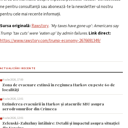
ne pentru consultanță sau abonează-te la newsletter-ul nostru
pentru cele mai recente informații.
Sursa originală:
Rawstory
.
'My taxes have gone up': Americans say
Trump 'tax cuts' were 'eaten up' by admin failures
.
Link direct:
https://www.rawstory.com/trump-economy-2676691349/
ACTUALIZĂRI RECENTE
4 iulie 2026, 17:00
Zona de evacuare extinsă în regiunea Harkov cu peste 60 de
localități
4 iulie 2026, 12:01
Extinderea evacuării în Harkov și atacurile SBU asupra
aerodromurilor din Crimeea
4 iulie 2026, 12:01
Zelenski-Zaluzhny întâlnire: Detalii și impactul asupra situației
din Ucraina