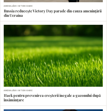
AMENAJĂRI INTERIOARE
Russia reducește Victory Day parade din cauza amenințării
din Ucraina
AMENAJĂRI INTERIOARE
Hack pentru prevenirea creșterii inegale a gazonului după
însămânțare