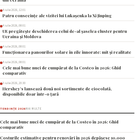
4 iulie 2026, 12:01
Patru consecințe ale vizitei lui Lukașenka la Xi Jinping
4 iulie 2026, 08:01
UE pregătește deschiderea celui de-al șaselea cluster pentru
Ucraina și Moldova
4 iulie 2026, 08:01
Funcționarea panourilor solare în zile înnorate: mit și realitate
4 iulie 2026, 08:01
Cele mai bune nuci de cumpărat de la Costco în 2026: Ghid
comparativ
3 iulie 2026, 20:30
Hershey’s lansează două noi sortimente de ciocolată,
disponibile doar într-o țară
TENDINȚE 2026
MAI MULTE
Cele mai bune nuci de cumpărat de la Costco în 2026: Ghid
comparativ
Costurile estimative pentru renovări în 2026 depășesc 10.000