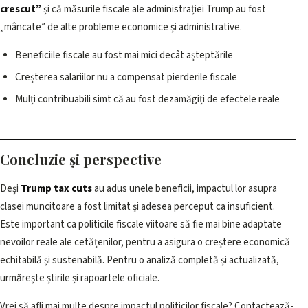
crescut”
și că măsurile fiscale ale administrației Trump au fost
„mâncate” de alte probleme economice și administrative.
Beneficiile fiscale au fost mai mici decât așteptările
Creșterea salariilor nu a compensat pierderile fiscale
Mulți contribuabili simt că au fost dezamăgiți de efectele reale
Concluzie și perspective
Deși
Trump tax cuts
au adus unele beneficii, impactul lor asupra
clasei muncitoare a fost limitat și adesea perceput ca insuficient.
Este important ca politicile fiscale viitoare să fie mai bine adaptate
nevoilor reale ale cetățenilor, pentru a asigura o creștere economică
echitabilă și sustenabilă. Pentru o analiză completă și actualizată,
urmărește știrile și rapoartele oficiale.
Vrei să afli mai multe despre impactul politicilor fiscale? Contactează-