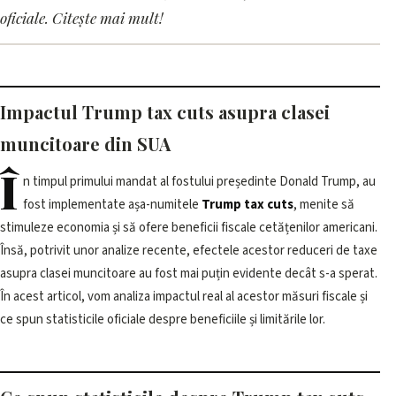
asupra clasei muncitoare din
oficiale. Citește mai mult!
SUA
27 mai 2026, 17:01 · 3 min citire
Impactul Trump tax cuts asupra clasei
muncitoare din SUA
Î
n timpul primului mandat al fostului președinte Donald Trump, au
fost implementate așa-numitele
Trump tax cuts
, menite să
stimuleze economia și să ofere beneficii fiscale cetățenilor americani.
Însă, potrivit unor analize recente, efectele acestor reduceri de taxe
asupra clasei muncitoare au fost mai puțin evidente decât s-a sperat.
În acest articol, vom analiza impactul real al acestor măsuri fiscale și
ce spun statisticile oficiale despre beneficiile și limitările lor.