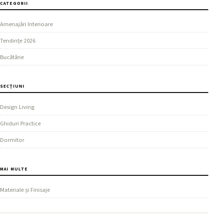
CATEGORII
Amenajări Interioare
Tendințe 2026
Bucătărie
SECȚIUNI
Design Living
Ghiduri Practice
Dormitor
MAI MULTE
Materiale și Finisaje