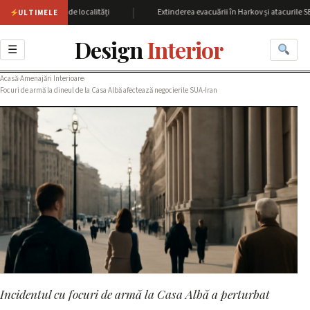
|
u peste 60 de localități
Extinderea evacuării în Harkov și atacurile SBU asu
ULTIMELE
Design
Interior
☰
Acasă
›
Amenajări Interioare
›
Focuri de armă la dineul de la Casa Albă afectează negocierile SUA-Iran
Incidentul cu focuri de armă la Casa Albă a perturbat
AMENAJĂRI INTERIOARE