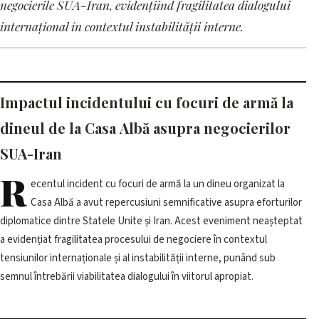
Focuri de armă la dineul de la
negocierile SUA-Iran, evidențiind fragilitatea dialogului
Casa Albă afectează
internațional în contextul instabilității interne.
negocierile SUA-Iran
30 mai 2026, 12:01 · 3 min citire
Impactul incidentului cu focuri de armă la
dineul de la Casa Albă asupra negocierilor
SUA-Iran
R
ecentul incident cu focuri de armă la un dineu organizat la
Casa Albă a avut repercusiuni semnificative asupra eforturilor
diplomatice dintre Statele Unite și Iran. Acest eveniment neașteptat
a evidențiat fragilitatea procesului de negociere în contextul
tensiunilor internaționale și al instabilității interne, punând sub
semnul întrebării viabilitatea dialogului în viitorul apropiat.