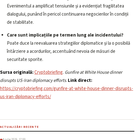
Evenimentul a amplificat tensiunile și a evidențiat fragilitatea
dialogului, punând în pericol continuarea negocierilor în condiții
de stabilitate.
Care sunt implicațiile pe termen lung ale incidentului?
Poate duce la reevaluarea strategiilor diplomatice și la o posibilă
întârziere a acordurilor, accentuând nevoia de măsuri de
securitate sporite.
Sursa originală:
Cryptobriefing
.
Gunfire at White House dinner
disrupts US-Iran diplomacy efforts
.
Link direct:
https://cryptobriefing.com/gunfire-at-white-house-dinner-disrupts-
us-iran-diplomacy-efforts/
ACTUALIZĂRI RECENTE
4 iulie 2026, 17:00