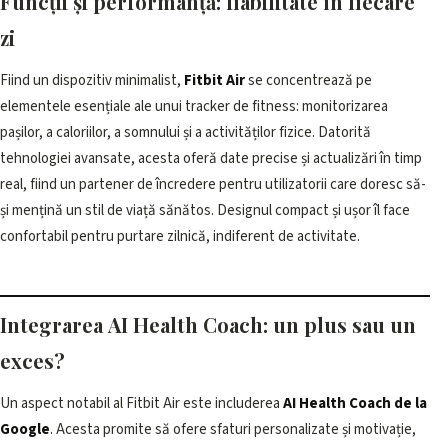
Funcții și performanță: fiabilitate în fiecare
zi
Fiind un dispozitiv minimalist,
Fitbit Air
se concentrează pe
elementele esențiale ale unui tracker de fitness: monitorizarea
pașilor, a caloriilor, a somnului și a activităților fizice. Datorită
tehnologiei avansate, acesta oferă date precise și actualizări în timp
real, fiind un partener de încredere pentru utilizatorii care doresc să-
și mențină un stil de viață sănătos. Designul compact și ușor îl face
confortabil pentru purtare zilnică, indiferent de activitate.
Integrarea AI Health Coach: un plus sau un
exces?
Un aspect notabil al Fitbit Air este includerea
AI Health Coach de la
Google
. Acesta promite să ofere sfaturi personalizate și motivație,