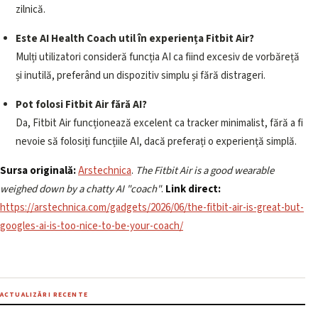
zilnică.
Este AI Health Coach util în experiența Fitbit Air?
Mulți utilizatori consideră funcția AI ca fiind excesiv de vorbăreță
și inutilă, preferând un dispozitiv simplu și fără distrageri.
Pot folosi Fitbit Air fără AI?
Da, Fitbit Air funcționează excelent ca tracker minimalist, fără a fi
nevoie să folosiți funcțiile AI, dacă preferați o experiență simplă.
Sursa originală:
Arstechnica
.
The Fitbit Air is a good wearable
weighed down by a chatty AI "coach"
.
Link direct:
https://arstechnica.com/gadgets/2026/06/the-fitbit-air-is-great-but-
googles-ai-is-too-nice-to-be-your-coach/
ACTUALIZĂRI RECENTE