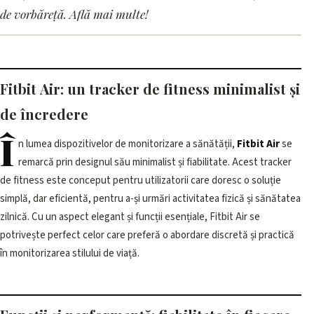
minimalist cu AI Coach inutil
de vorbăreță. Află mai multe!
15 iunie 2026, 17:02 · 3 min citire
Fitbit Air: un tracker de fitness minimalist și
de încredere
Î
n lumea dispozitivelor de monitorizare a sănătății,
Fitbit Air
se
remarcă prin designul său minimalist și fiabilitate. Acest tracker
de fitness este conceput pentru utilizatorii care doresc o soluție
simplă, dar eficientă, pentru a-și urmări activitatea fizică și sănătatea
zilnică. Cu un aspect elegant și funcții esențiale, Fitbit Air se
potrivește perfect celor care preferă o abordare discretă și practică
în monitorizarea stilului de viață.