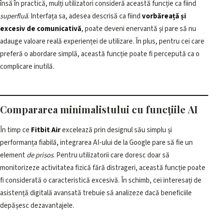
însă în practică, mulți utilizatori consideră această funcție ca fiind
superfluă
. Interfața sa, adesea descrisă ca fiind
vorbăreață și
excesiv de comunicativă
, poate deveni enervantă și pare să nu
adauge valoare reală experienței de utilizare. În plus, pentru cei care
preferă o abordare simplă, această funcție poate fi percepută ca o
complicare inutilă.
Compararea minimalistului cu funcțiile AI
În timp ce
Fitbit Air
excelează prin designul său simplu și
performanța fiabilă, integrarea AI-ului de la Google pare să fie un
element
de prisos
. Pentru utilizatorii care doresc doar să
monitorizeze activitatea fizică fără distrageri, această funcție poate
fi considerată o caracteristică excesivă. În schimb, cei interesați de
asistență digitală avansată trebuie să analizeze dacă beneficiile
depășesc dezavantajele.