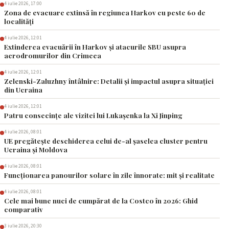
4 iulie 2026, 17:00
Zona de evacuare extinsă în regiunea Harkov cu peste 60 de
localități
4 iulie 2026, 12:01
Extinderea evacuării în Harkov și atacurile SBU asupra
aerodromurilor din Crimeea
4 iulie 2026, 12:01
Zelenski-Zaluzhny întâlnire: Detalii și impactul asupra situației
din Ucraina
4 iulie 2026, 12:01
Patru consecințe ale vizitei lui Lukașenka la Xi Jinping
4 iulie 2026, 08:01
UE pregătește deschiderea celui de-al șaselea cluster pentru
Ucraina și Moldova
4 iulie 2026, 08:01
Funcționarea panourilor solare în zile înnorate: mit și realitate
4 iulie 2026, 08:01
Cele mai bune nuci de cumpărat de la Costco în 2026: Ghid
comparativ
3 iulie 2026, 20:30