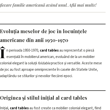
locuințele americane din anii
fiecare familie americană având unul. Află mai multe!
1950-1970
4 iunie 2026, 12:01 · 3 min citire
Evoluția meselor de joc în locuințele
americane din anii 1950-1970
Î
n perioada 1950-1970,
card tables
au reprezentat o piesă
esențială în mobilierul american, evoluând de la un mobilier
colonial elegant la soluții
foldable
practice și versatile. Aceste mese
de joc au fost aproape omniprezente în casele din Statele Unite,
adaptându-se stilurilor și nevoilor fiecărei epoci.
Originea și stilul inițial al card tables
Inițial,
card tables
au fost create ca mobilier colonial elegant, fiind