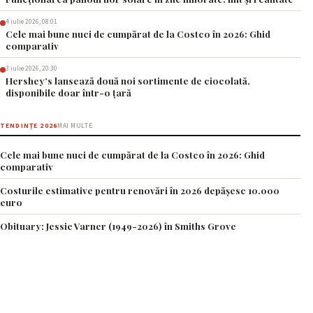
4 iulie 2026, 08:01
Cele mai bune nuci de cumpărat de la Costco în 2026: Ghid
comparativ
3 iulie 2026, 20:30
Hershey’s lansează două noi sortimente de ciocolată,
disponibile doar într-o țară
TENDINȚE 2026
MAI MULTE
Cele mai bune nuci de cumpărat de la Costco în 2026: Ghid
comparativ
Costurile estimative pentru renovări în 2026 depășesc 10.000
euro
Obituary: Jessie Varner (1949-2026) în Smiths Grove