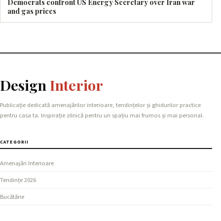
Democrats confront US Energy Secretary over Iran war
and gas prices
Design
Interior
Publicație dedicată amenajărilor interioare, tendințelor și ghidurilor practice
pentru casa ta. Inspirație zilnică pentru un spațiu mai frumos și mai personal.
CATEGORII
Amenajări Interioare
Tendințe 2026
Bucătărie