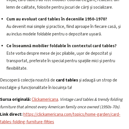
lemn de calitate, folosite pentru jocuri de cărți și socializare.
Cum au evoluat card tables în deceniile 1950-1970?
Au devenit mai simple și practice, fiind aproape în fiecare casă, și
au inclus modele foldable pentru o depozitare ușoară.
Ce înseamnă mobilier foldable în contextul card tables?
Este vorba despre mese de joc pliabile, ușor de depozitat și
transportat, preferate în special pentru spațiile mici și pentru
flexibilitate.
Descoperă colecția noastră de
card tables
și adaugă un strop de
nostalgie și funcționalitate în locuința ta!
Sursa originală:
Clickamericana
.
Vintage card tables & trendy folding
furniture that almost every American family once owned (1950s-70s)
.
Link direct:
https://clickamericana.com/topics/home-garden/card-
tables-folding-furniture-fifties