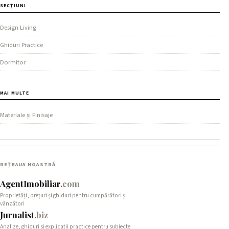
SECȚIUNI
Design Living
Ghiduri Practice
Dormitor
MAI MULTE
Materiale și Finisaje
REȚEAUA NOASTRĂ
AgentImobiliar
.
com
Proprietăți, prețuri și ghiduri pentru cumpărători și
vânzători
Jurnalist
.
biz
Analize, ghiduri si explicatii practice pentru subiecte