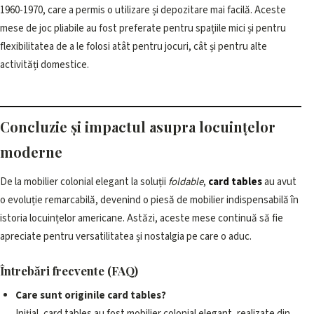
1960-1970, care a permis o utilizare și depozitare mai facilă. Aceste
mese de joc pliabile au fost preferate pentru spațiile mici și pentru
flexibilitatea de a le folosi atât pentru jocuri, cât și pentru alte
activități domestice.
Concluzie și impactul asupra locuințelor
moderne
De la mobilier colonial elegant la soluții
foldable
,
card tables
au avut
o evoluție remarcabilă, devenind o piesă de mobilier indispensabilă în
istoria locuințelor americane. Astăzi, aceste mese continuă să fie
apreciate pentru versatilitatea și nostalgia pe care o aduc.
Întrebări frecvente (FAQ)
Care sunt originile card tables?
Inițial, card tables au fost mobilier colonial elegant, realizate din