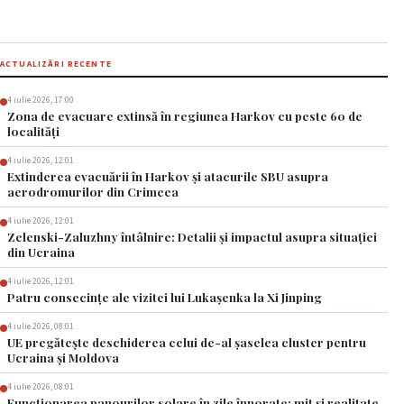
ACTUALIZĂRI RECENTE
4 iulie 2026, 17:00
Zona de evacuare extinsă în regiunea Harkov cu peste 60 de
localități
4 iulie 2026, 12:01
Extinderea evacuării în Harkov și atacurile SBU asupra
aerodromurilor din Crimeea
4 iulie 2026, 12:01
Zelenski-Zaluzhny întâlnire: Detalii și impactul asupra situației
din Ucraina
4 iulie 2026, 12:01
Patru consecințe ale vizitei lui Lukașenka la Xi Jinping
4 iulie 2026, 08:01
UE pregătește deschiderea celui de-al șaselea cluster pentru
Ucraina și Moldova
4 iulie 2026, 08:01
Funcționarea panourilor solare în zile înnorate: mit și realitate