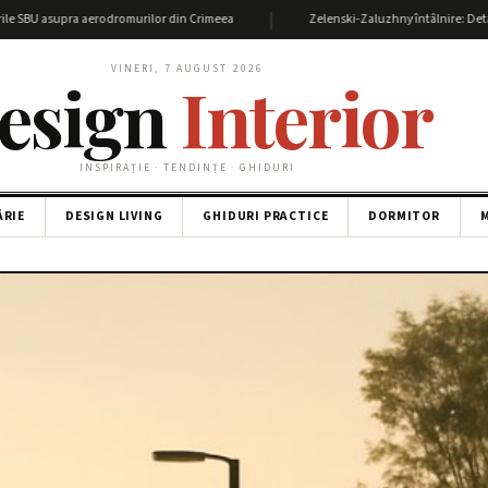
|
supra aerodromurilor din Crimeea
Zelenski-Zaluzhny întâlnire: Detalii și impac
VINERI, 7 AUGUST 2026
esign
Interior
INSPIRAȚIE · TENDINȚE · GHIDURI
ĂRIE
DESIGN LIVING
GHIDURI PRACTICE
DORMITOR
M