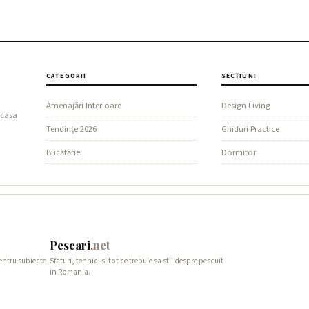
CATEGORII
SECȚIUNI
Amenajări Interioare
Design Living
 casa
Tendințe 2026
Ghiduri Practice
Bucătărie
Dormitor
Pescari
.
net
pentru subiecte
Sfaturi, tehnici si tot ce trebuie sa stii despre pescuit
in Romania.