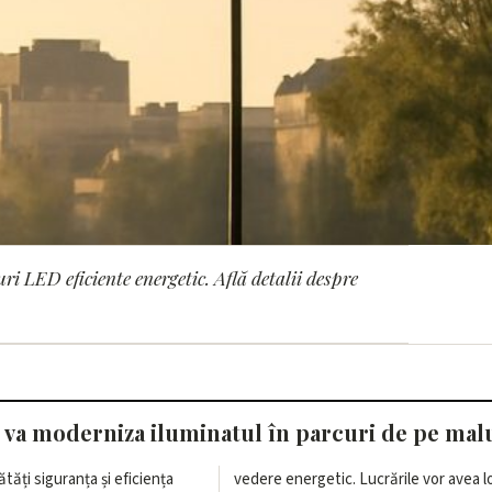
 LED eficiente energetic. Află detalii despre
a iluminatul în parcur
va moderniza iluminatul în parcuri de pe malu
tăți siguranța și eficiența
vedere energetic. Lucrările vor avea l