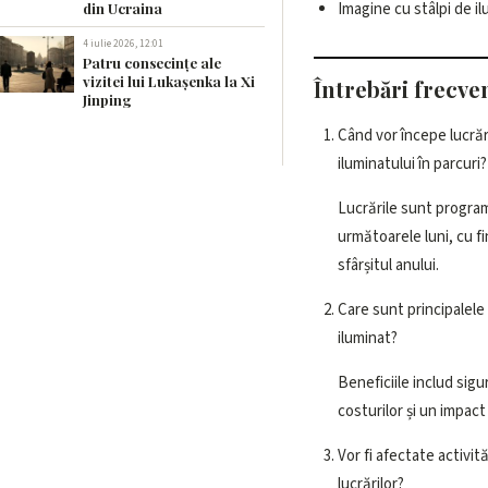
Imagine cu stâlpi de i
din Ucraina
4 iulie 2026, 12:01
Patru consecințe ale
vizitei lui Lukașenka la Xi
Întrebări frecve
Jinping
Când vor începe lucră
iluminatului în parcuri?
Lucrările sunt progra
următoarele luni, cu f
sfârșitul anului.
Care sunt principalele
iluminat?
Beneficiile includ sig
costurilor și un impact
Vor fi afectate activită
lucrărilor?