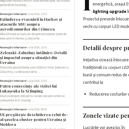
Î
Regiunea Harkov a extins zona de evacuare, incluzând
energetică, orașul 
peste 60 de localități,…
lighting upgrade
î
Amenajări Interioare
4 iulie 2026, 12:01
Proiectul prevede înlocui
Extinderea evacuării în Harkov și
atacurile SBU asupra
vechi cu corpuri LED mode
aerodromurilor din Crimeea
Află ultimele actualizări despre extinderea zonei de
evacuare în Harkov și atacurile…
Detalii despre p
Amenajări Interioare
4 iulie 2026, 12:01
Zelenski-Zaluzhny întâlnire: Detalii
și impactul asupra situației din
Inițiativa vizează înlocuire
Ucraina
tradiționali cu
corpuri LED
Analizăm posibilitatea unei întâlniri între Zelenski și
Zaluzhny, cu declarații de la…
bună și consum redus de 
Amenajări Interioare
4 iulie 2026, 12:01
contribui la:
Patru consecințe ale vizitei lui
Lukașenka la Xi Jinping
Reducerea costurilor d
Analiză despre cele patru consecințe ale vizitei lui
Lukașenka la Xi Jinping…
Amenajări Interioare
4 iulie 2026, 08:01
Zonele vizate p
UE pregătește deschiderea celui de-
al șaselea cluster pentru Ucraina și
Moldova
Lucrările vor avea loc în: