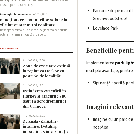
UE a aprobat tehnic deschiderea celui de-al șaselea
cluster pentru Ucraina și…
Parcurile de pe malul l
Amenajări Interioare
4 iulie 2026, 08:01
Greenwood Street
Funcționarea panourilor solare în
zile înnorate: mit și realitate
Lovelace Park
Descoperă adevărul despre funcționarea panourilor
solare în vreme înnorată și de ce…
Beneficiile pent
CU IMAGINI
4 iulie 2026, 17:00
Implementarea
park lig
Zona de evacuare extinsă
multiple avantaje, printre 
în regiunea Harkov cu
peste 60 de localități
Siguranță sporită pentr
4 iulie 2026, 12:01
Extinderea evacuării în
Harkov și atacurile SBU
asupra aerodromurilor
Imagini relevant
din Crimeea
4 iulie 2026, 12:01
Imagine cu un parc de 
Zelenski-Zaluzhny
întâlnire: Detalii și
noaptea
impactul asupra situației