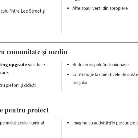
Alte spații verzi din apropiere
acului între Lee Street și
ru comunitate și mediu
hting upgrade
va aduce
Reducerea poluării luminoase
care:
Contribuție la obiectivele de suste
orașului
u pietoni și cicliști
e pentru proiect
pe malul lacului iluminat
Imagine cu activități în parcuri pe