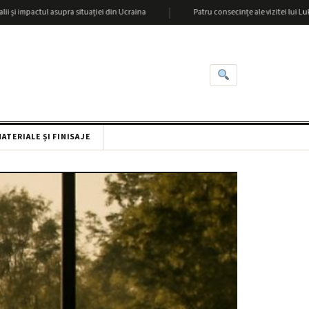
|
tul asupra situației din Ucraina
Patru consecințe ale vizitei lui Lukașenka la 
ATERIALE ȘI FINISAJE