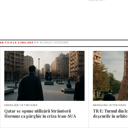
ARTICOLE SIMILARE
DIN ACEEAȘI CATEGORIE
AMENAJĂRI INTERIOARE
AMENAJĂRI INTERIOARE
Qatar se opune utilizării Strâmtorii
TRÆ: Turnul din l
Hormuz ca pârghie în criza Iran-SUA
deșeurile în arhit