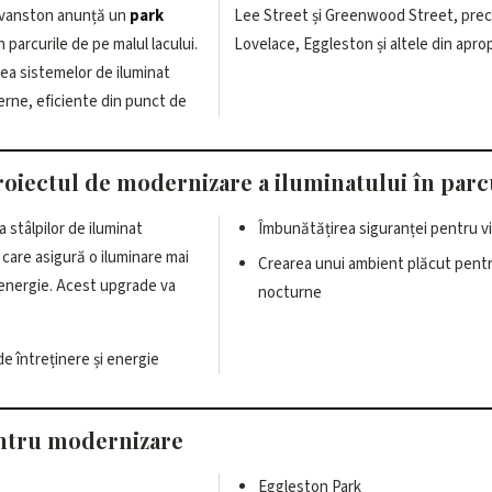
Evanston anunță un
park
Lee Street și Greenwood Street, precu
n parcurile de pe malul lacului.
Lovelace, Eggleston și altele din aprop
rea sistemelor de iluminat
rne, eficiente din punct de
roiectul de modernizare a iluminatului în parc
a stâlpilor de iluminat
Îmbunătățirea siguranței pentru vi
care asigură o iluminare mai
Crearea unui ambient plăcut pentru
energie. Acest upgrade va
nocturne
e întreținere și energie
entru modernizare
Eggleston Park