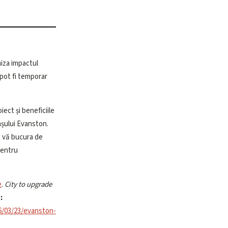
miza impactul
 pot fi temporar
ect și beneficiile
rașului Evanston.
a vă bucura de
pentru
e
.
City to upgrade
:
6/03/23/evanston-