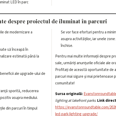
luminat LED în parc
nte despre proiectul de iluminat în parcuri
rile de modernizare a
Se vor face eforturi pentru a mini
asupra activităților, iar unele zone
închise.
mate să înceapă în
inalizare estimată până la
Pentru mai multe informații despre proi
sale, urmăriți anunțurile oficiale ale o
Profitați de această oportunitate de 
 beneficii ale upgrade-ului de
parcuri mai sigure și mai prietenoase 
comunitate!
uranță sporită, reducerea
Sursa originală:
Evanstonroundtabl
 pozitiv asupra mediului.
lighting at lakefront parks
.
Link direct
https://evanstonroundtable.com/202
țile din parcuri în timpul
led-park-lighting-upgrade/