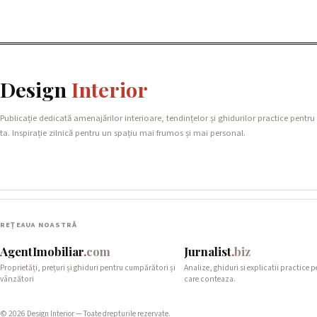
Design
Interior
Publicație dedicată amenajărilor interioare, tendințelor și ghidurilor practice pentru
ta. Inspirație zilnică pentru un spațiu mai frumos și mai personal.
REȚEAUA NOASTRĂ
AgentImobiliar
.
com
Jurnalist
.
biz
Proprietăți, prețuri și ghiduri pentru cumpărători și
Analize, ghiduri si explicatii practice 
vânzători
care conteaza.
© 2026 Design Interior — Toate drepturile rezervate.