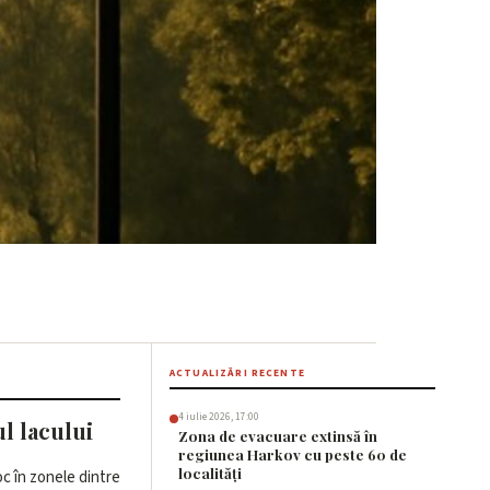
ile de pe malul
ACTUALIZĂRI RECENTE
4 iulie 2026, 17:00
l lacului
Zona de evacuare extinsă în
regiunea Harkov cu peste 60 de
localități
oc în zonele dintre