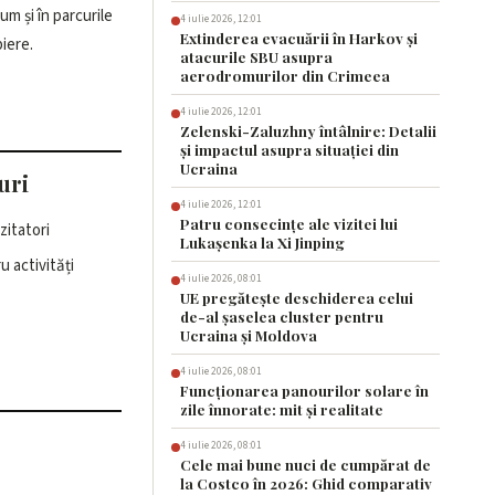
m și în parcurile
4 iulie 2026, 12:01
Extinderea evacuării în Harkov și
iere.
atacurile SBU asupra
aerodromurilor din Crimeea
4 iulie 2026, 12:01
Zelenski-Zaluzhny întâlnire: Detalii
și impactul asupra situației din
Ucraina
uri
4 iulie 2026, 12:01
Patru consecințe ale vizitei lui
zitatori
Lukașenka la Xi Jinping
 activități
4 iulie 2026, 08:01
UE pregătește deschiderea celui
de-al șaselea cluster pentru
Ucraina și Moldova
4 iulie 2026, 08:01
Funcționarea panourilor solare în
zile înnorate: mit și realitate
4 iulie 2026, 08:01
Cele mai bune nuci de cumpărat de
la Costco în 2026: Ghid comparativ