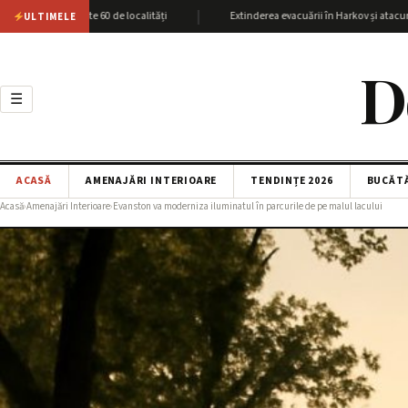
|
 cu peste 60 de localități
Extinderea evacuării în Harkov și atacurile SBU a
ULTIMELE
D
☰
ACASĂ
AMENAJĂRI INTERIOARE
TENDINȚE 2026
BUCĂT
Acasă
›
Amenajări Interioare
›
Evanston va moderniza iluminatul în parcurile de pe malul lacului