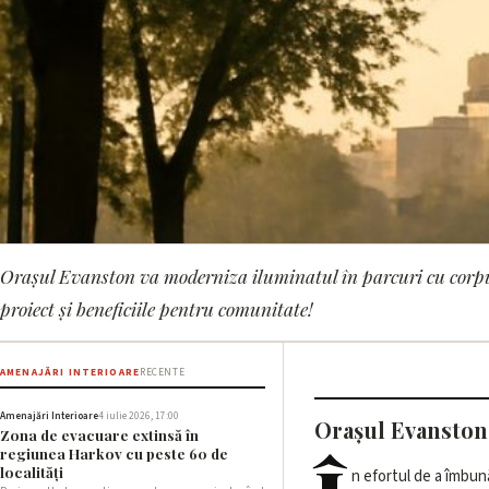
Orașul Evanston va moderniza iluminatul în parcuri cu corpuri
AMENAJĂRI INTERIOARE
proiect și beneficiile pentru comunitate!
Evanston va moderniz
lacului
AMENAJĂRI INTERIOARE
RECENTE
Amenajări Interioare
4 iulie 2026, 17:00
Orașul Evanston 
Zona de evacuare extinsă în
15 mai 2026, 17:01 · 2 min citire
regiunea Harkov cu peste 60 de
localități
n efortul de a îmbună