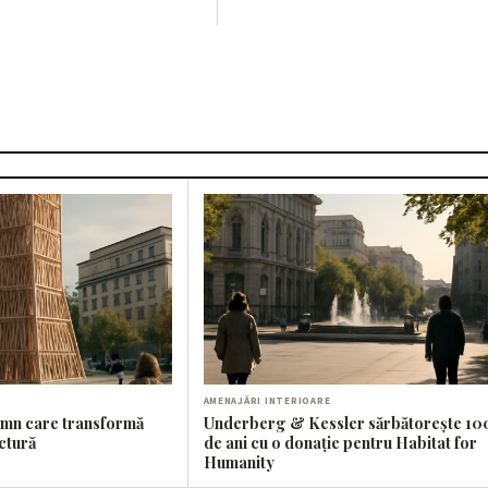
AMENAJĂRI INTERIOARE
emn care transformă
Underberg & Kessler sărbătorește 10
ectură
de ani cu o donație pentru Habitat for
Humanity