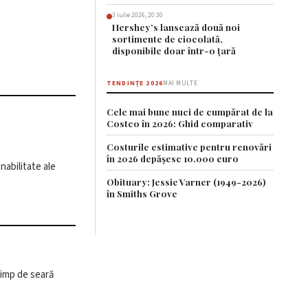
3 iulie 2026, 20:30
Hershey’s lansează două noi
sortimente de ciocolată,
disponibile doar într-o țară
TENDINȚE 2026
MAI MULTE
Cele mai bune nuci de cumpărat de la
Costco în 2026: Ghid comparativ
Costurile estimative pentru renovări
în 2026 depășesc 10.000 euro
nabilitate ale
Obituary: Jessie Varner (1949-2026)
în Smiths Grove
 timp de seară