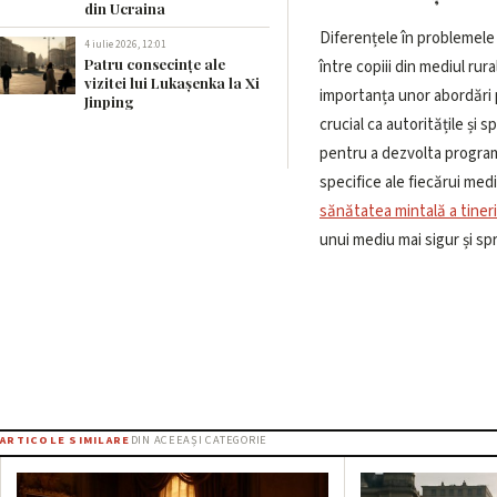
din Ucraina
Diferențele în problemele
4 iulie 2026, 12:01
Patru consecințe ale
între copiii din mediul rura
vizitei lui Lukașenka la Xi
importanța unor abordări 
Jinping
crucial ca autoritățile și s
pentru a dezvolta progra
specifice ale fiecărui med
sănătatea mintală a tineri
unui mediu mai sigur și spri
ARTICOLE SIMILARE
DIN ACEEAȘI CATEGORIE