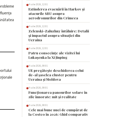
4 iulie 2026, 12:01
 probleme
Extinderea evacuării în Harkov și
atacurile SBU asupra
aerodromurilor din Crimeea
4 iulie 2026, 12:01
Zelenski-Zaluzhny întâlnire: Detalii
și impactul asupra situației din
Ucraina
4 iulie 2026, 12:01
Patru consecințe ale vizitei lui
Lukașenka la Xi Jinping
4 iulie 2026, 08:01
UE pregătește deschiderea celui
de-al șaselea cluster pentru
Ucraina și Moldova
4 iulie 2026, 08:01
Funcționarea panourilor solare în
zile înnorate: mit și realitate
4 iulie 2026, 08:01
Cele mai bune nuci de cumpărat de
la Costco în 2026: Ghid comparativ