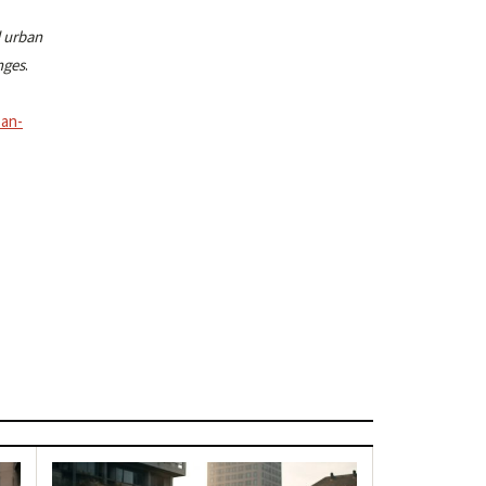
d urban
nges
.
ban-