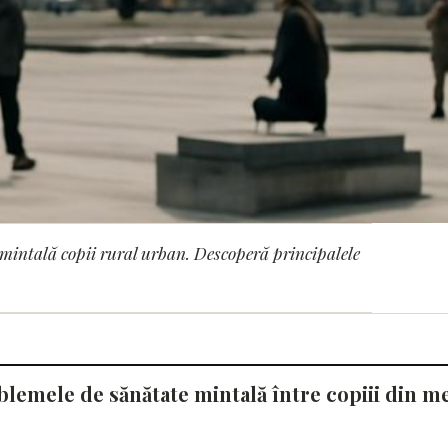
 mintală copii rural urban. Descoperă principalele
le de sănătate mintală
urban
blemele de sănătate mintală între copiii din m