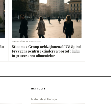
AMENAJĂRI INTERIOARE
ă a
Sticomax Group achiziționează ICS Spiral
Freezers pentru extinderea portofoliului
în procesarea alimentelor
MAI MULTE
Materiale și Finisaje