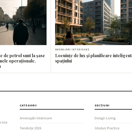
AMENAJĂRI INTERIOARE
e de petrol sunt la șase
Locuințe de lux și planificare inteligent
mele operaționale,
spațiului
a
CATEGORII
SECȚIUNI
Amenajări Interioare
Design Living
 casa
Tendințe 2026
Ghiduri Practice