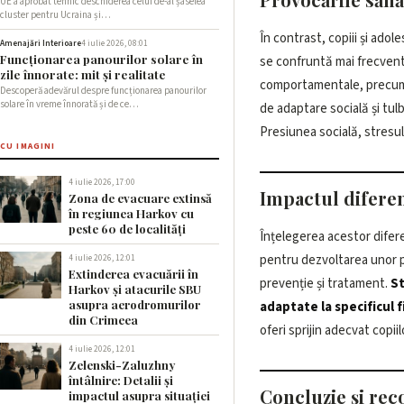
UE a aprobat tehnic deschiderea celui de-al șaselea
cluster pentru Ucraina și…
În contrast, copiii și adol
mediul digital pot contri
Amenajări Interioare
4 iulie 2026, 08:01
Funcționarea panourilor solare în
se confruntă mai frecven
probleme. Accesul mai facil la serv
zile înnorate: mit și realitate
comportamentale, precum i
nu elimină total ri
Descoperă adevărul despre funcționarea panourilor
solare în vreme înnorată și de ce…
de adaptare socială și tul
Presiunea socială, stresul
CU IMAGINI
4 iulie 2026, 17:00
Impactul diferen
Zona de evacuare extinsă
în regiunea Harkov cu
peste 60 de localități
Înțelegerea acestor difer
pentru dezvoltarea unor 
4 iulie 2026, 12:01
Extinderea evacuării în
prevenție și tratament.
St
Harkov și atacurile SBU
asupra aerodromurilor
adaptate la specificul 
din Crimeea
oferi sprijin adecvat copiil
4 iulie 2026, 12:01
Zelenski-Zaluzhny
întâlnire: Detalii și
Concluzie și re
impactul asupra situației