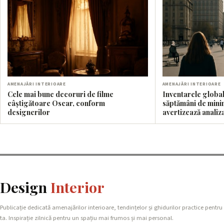
AMENAJĂRI INTERIOARE
AMENAJĂRI INTERIOARE
Cele mai bune decoruri de filme
Inventarele global
câștigătoare Oscar, conform
săptămâni de mini
designerilor
avertizează analiz
Design
Interior
Publicație dedicată amenajărilor interioare, tendințelor și ghidurilor practice pentru
ta. Inspirație zilnică pentru un spațiu mai frumos și mai personal.