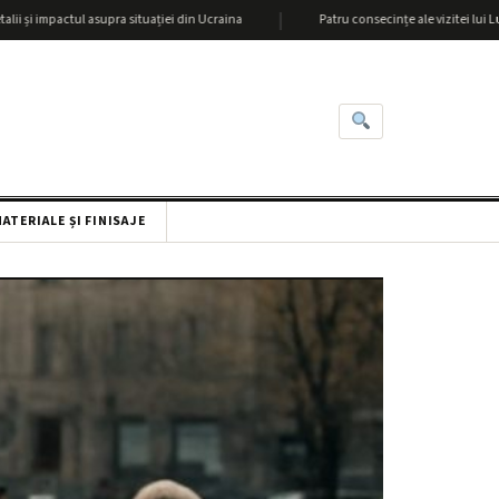
|
actul asupra situației din Ucraina
Patru consecințe ale vizitei lui Lukașenka l
ATERIALE ȘI FINISAJE