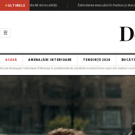
|
v cu peste 60 de localități
Extinderea evacuării în Harkov și atacurile SBU 
ULTIMELE
D
☰
ACASĂ
AMENAJĂRI INTERIOARE
TENDINȚE 2026
BUCĂT
Acasă
›
Amenajări Interioare
›
Diferențe în problemele de sănătate mintală între copiii din mediul rural