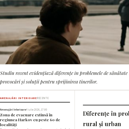
Studiu recent evidențiază diferențe în problemele de sănătate
AMENAJĂRI INTERIOARE
provocări și soluții pentru sprijinirea tinerilor.
Diferențe în probleme
din mediul rural și 
AMENAJĂRI INTERIOARE
RECENTE
Amenajări Interioare
4 iulie 2026, 17:00
Diferențe în pro
Zona de evacuare extinsă în
29 mai 2026, 17:01 · 3 min citire
regiunea Harkov cu peste 60 de
rural și urban
localități