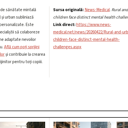
 de sănătate mintală
Sursa originală:
News-Medical
.
Rural an
l și urban subliniază
children face distinct mental health challe
personalizate. Este
Link direct:
https://www.news-
pecialiștii să colaboreze
medical.net/news/20260422/Rural-and-ur
me adaptate nevoilor
children-face-distinct-mental-health-
iu.
Află cum poți sprijini
challenges.aspx
lor
și contribuie la crearea
jinitor pentru toți copiii.