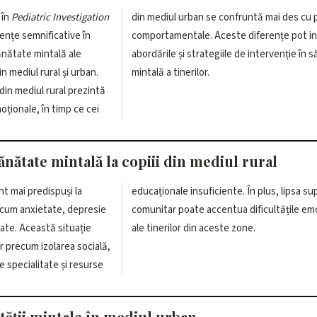
 în
Pediatric Investigation
din mediul urban se confruntă mai des cu
ențe semnificative în
te diferențe pot influența
nătate mintală ale
 de intervenție în sănătatea
in mediul rural și urban.
mintală a tinerilor.
 din mediul rural prezintă
ționale, în timp ce cei
nătate mintală la copiii din mediul rural
nt mai predispuși la
plus, lipsa suportului
cum anxietate, depresie
dificultățile emoționale
ate. Această situație
ale tinerilor din aceste zone.
or precum izolarea socială,
de specialitate și resurse
tății mintale în mediul urban