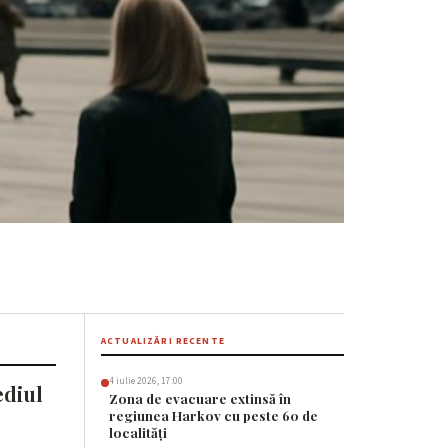
 între copiii
ACTUALIZĂRI RECENTE
4 iulie 2026, 17:00
ediul
Zona de evacuare extinsă în
regiunea Harkov cu peste 60 de
localități