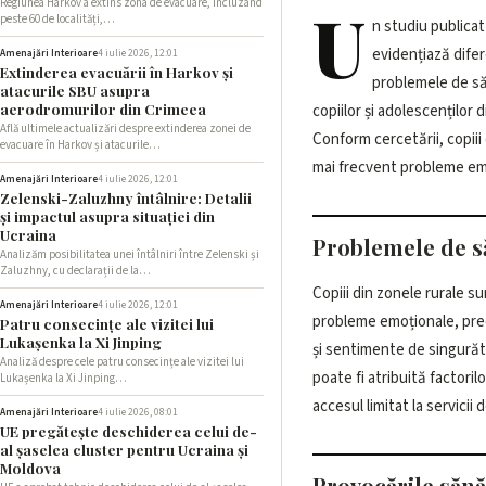
Regiunea Harkov a extins zona de evacuare, incluzând
U
peste 60 de localități,…
n studiu publicat
evidențiază difer
comportamentale. Aces
Amenajări Interioare
4 iulie 2026, 12:01
Extinderea evacuării în Harkov și
problemele de să
abordările și strategiile
atacurile SBU asupra
aerodromurilor din Crimeea
copiilor și adolescenților d
Află ultimele actualizări despre extinderea zonei de
Conform cercetării, copiii
evacuare în Harkov și atacurile…
mai frecvent probleme emo
Amenajări Interioare
4 iulie 2026, 12:01
Zelenski-Zaluzhny întâlnire: Detalii
și impactul asupra situației din
Ucraina
Problemele de să
Analizăm posibilitatea unei întâlniri între Zelenski și
Zaluzhny, cu declarații de la…
Copiii din zonele rurale su
educaționale insuficiente. În 
Amenajări Interioare
4 iulie 2026, 12:01
probleme emoționale, pre
comunitar poate accentua 
Patru consecințe ale vizitei lui
Lukașenka la Xi Jinping
și sentimente de singurăt
Analiză despre cele patru consecințe ale vizitei lui
poate fi atribuită factoril
Lukașenka la Xi Jinping…
accesul limitat la servicii 
Amenajări Interioare
4 iulie 2026, 08:01
UE pregătește deschiderea celui de-
al șaselea cluster pentru Ucraina și
Moldova
Provocările sănă