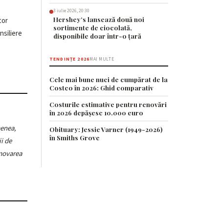
3 iulie 2026, 20:30
Hershey’s lansează două noi
sortimente de ciocolată,
disponibile doar într-o țară
TENDINȚE 2026
MAI MULTE
Cele mai bune nuci de cumpărat de la
Costco în 2026: Ghid comparativ
Costurile estimative pentru renovări
în 2026 depășesc 10.000 euro
enea,
Obituary: Jessie Varner (1949-2026)
în Smiths Grove
ii de
omovarea