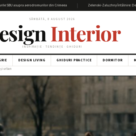
|
asupra aerodromurilor din Crimeea
Zelenski-Zaluzhny întâlnire: Detalii și imp
SÂMBĂTĂ, 8 AUGUST 2026
esign
Interior
INSPIRAȚIE · TENDINȚE · GHIDURI
ĂRIE
DESIGN LIVING
GHIDURI PRACTICE
DORMITOR
M
 și urban