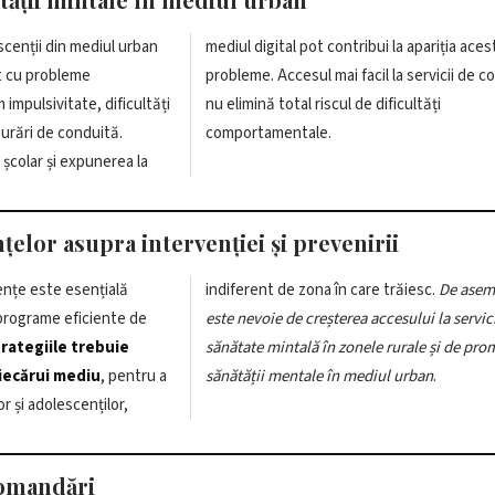
escenții din mediul urban
bui la apariția acestor
t cu probleme
icii de consiliere
mpulsivitate, dificultăți
scul de dificultăți
burări de conduită.
comportamentale.
 școlar și expunerea la
țelor asupra intervenției și prevenirii
ențe este esențială
indiferent de zona în care trăiesc.
De asem
programe eficiente de
este nevoie de creșterea accesului la servic
rategiile trebuie
sănătate mintală în zonele rurale și de pr
fiecărui mediu
, pentru a
sănătății mentale în mediul urban
.
or și adolescenților,
comandări