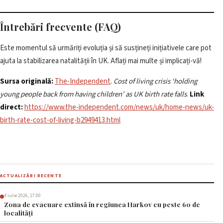
Întrebări frecvente (FAQ)
Este momentul să urmăriți evoluția și să susțineți inițiativele care pot
ajuta la stabilizarea natalității în UK. Aflați mai multe și implicați-vă!
Sursa originală:
The-Independent
.
Cost of living crisis ‘holding
young people back from having children’ as UK birth rate falls
.
Link
direct:
https://www.the-independent.com/news/uk/home-news/uk-
birth-rate-cost-of-living-b2949413.html
ACTUALIZĂRI RECENTE
4 iulie 2026, 17:00
Zona de evacuare extinsă în regiunea Harkov cu peste 60 de
localități