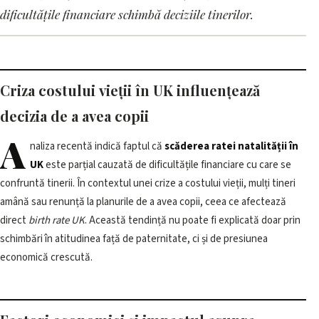
afectează decizia de a avea
dificultățile financiare schimbă deciziile tinerilor.
copii
26 mai 2026, 08:01 · 2 min citire
Criza costului vieții în UK influențează
decizia de a avea copii
A
naliza recentă indică faptul că
scăderea ratei natalității în
UK
este parțial cauzată de dificultățile financiare cu care se
confruntă tinerii. În contextul unei crize a costului vieții, mulți tineri
amână sau renunță la planurile de a avea copii, ceea ce afectează
direct
birth rate UK
. Această tendință nu poate fi explicată doar prin
schimbări în atitudinea față de paternitate, ci și de presiunea
economică crescută.