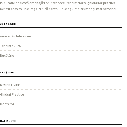
Publicație dedicată amenajărilor interioare, tendințelor și ghidurilor practice
pentru casa ta. Inspirație zilnică pentru un spațiu mai frumos și mai personal.
CATEGORII
Amenajări Interioare
Tendințe 2026
Bucătărie
SECȚIUNI
Design Living
Ghiduri Practice
Dormitor
MAI MULTE