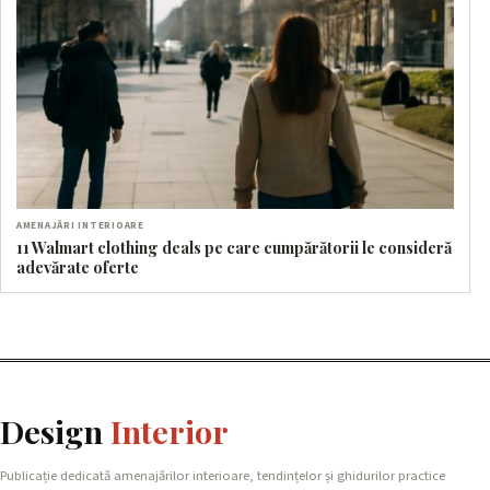
AMENAJĂRI INTERIOARE
11 Walmart clothing deals pe care cumpărătorii le consideră
adevărate oferte
Design
Interior
Publicație dedicată amenajărilor interioare, tendințelor și ghidurilor practice