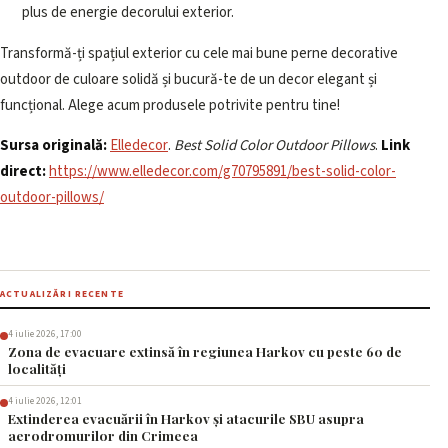
plus de energie decorului exterior.
Transformă-ți spațiul exterior cu cele mai bune perne decorative
outdoor de culoare solidă și bucură-te de un decor elegant și
funcțional. Alege acum produsele potrivite pentru tine!
Sursa originală:
Elledecor
.
Best Solid Color Outdoor Pillows
.
Link
direct:
https://www.elledecor.com/g70795891/best-solid-color-
outdoor-pillows/
ACTUALIZĂRI RECENTE
4 iulie 2026, 17:00
Zona de evacuare extinsă în regiunea Harkov cu peste 60 de
localități
4 iulie 2026, 12:01
Extinderea evacuării în Harkov și atacurile SBU asupra
aerodromurilor din Crimeea