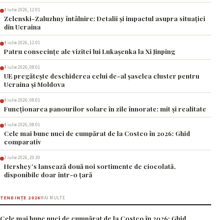
4 iulie 2026, 12:01
Zelenski-Zaluzhny întâlnire: Detalii și impactul asupra situației
din Ucraina
4 iulie 2026, 12:01
Patru consecințe ale vizitei lui Lukașenka la Xi Jinping
4 iulie 2026, 08:01
UE pregătește deschiderea celui de-al șaselea cluster pentru
Ucraina și Moldova
4 iulie 2026, 08:01
Funcționarea panourilor solare în zile înnorate: mit și realitate
4 iulie 2026, 08:01
Cele mai bune nuci de cumpărat de la Costco în 2026: Ghid
comparativ
3 iulie 2026, 20:30
Hershey’s lansează două noi sortimente de ciocolată,
disponibile doar într-o țară
TENDINȚE 2026
MAI MULTE
Cele mai bune nuci de cumpărat de la Costco în 2026: Ghid