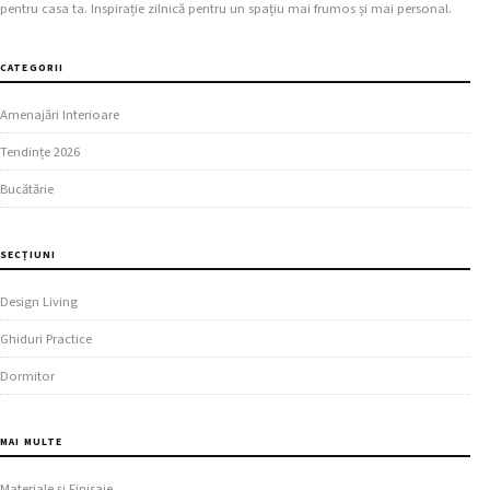
pentru casa ta. Inspirație zilnică pentru un spațiu mai frumos și mai personal.
CATEGORII
Amenajări Interioare
Tendințe 2026
Bucătărie
SECȚIUNI
Design Living
Ghiduri Practice
Dormitor
MAI MULTE
Materiale și Finisaje