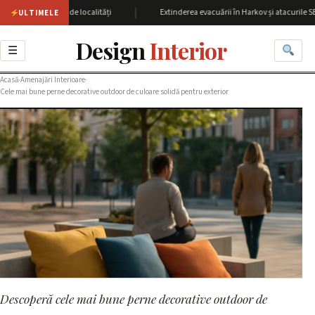
|
 cu peste 60 de localități
Extinderea evacuării în Harkov și atacurile SBU a
ULTIMELE
Design
Interior
☰
Acasă
›
Amenajări Interioare
›
Cele mai bune perne decorative outdoor de culoare solidă pentru exterior
Descoperă cele mai bune perne decorative outdoor de
AMENAJĂRI INTERIOARE