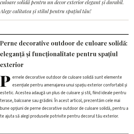
Cele mai bune perne
culoare solidă pentru un decor exterior elegant și durabil.
decorative outdoor de culoare
Alege calitatea și stilul pentru spațiul tău!
solidă pentru exterior
14 mai 2026, 12:01 · 3 min citire
Perne decorative outdoor de culoare solidă:
eleganță și funcționalitate pentru spațiul
exterior
P
ernele decorative outdoor de culoare solidă sunt elemente
esențiale pentru amenajarea unui spațiu exterior confortabil și
estetic. Acestea adaugă un plus de culoare și stil, fiind ideale pentru
terase, balcoane sau grădini. În acest articol, prezentăm cele mai
bune opțiuni de perne decorative outdoor de culoare solidă, pentru a
te ajuta să alegi produsele potrivite pentru decorul tău exterior.