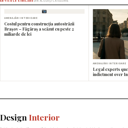
ARTICOLE SIMILARE
DIN ACEEAȘI CATEGORIE
AMENAJĂRI INTERIOARE
Costul pentru construcția autostrăzii
Brașov – Făgăraș a scăzut cu peste 2
miliarde de lei
AMENAJĂRI INTERIOARE
Legal experts que
indictment over I
Design
Interior