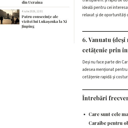
transparent și rapid de ob
din Ucraina
ideală pentru cei interesaț
4 iulie 2026, 12:01
relaxat și de oportunități d
Patru consecințe ale
vizitei lui Lukașenka la Xi
Jinping
6. Vanuatu (deși 
cetățenie prin in
Deși nu face parte din Ca
alternativă pentru cei inte
adesea menționat pentru
cetățenie rapidă și costuri
Întrebări frecve
Care sunt cele ma
Caraibe pentru ob