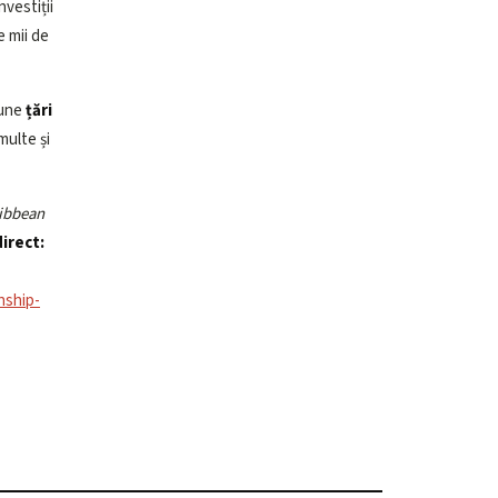
vestiții
e mii de
bune
țări
 multe și
ribbean
direct:
nship-