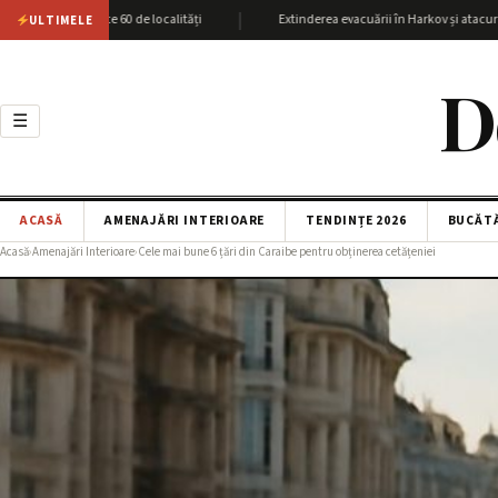
|
cu peste 60 de localități
Extinderea evacuării în Harkov și atacurile SBU as
ULTIMELE
D
☰
ACASĂ
AMENAJĂRI INTERIOARE
TENDINȚE 2026
BUCĂT
Acasă
›
Amenajări Interioare
›
Cele mai bune 6 țări din Caraibe pentru obținerea cetățeniei