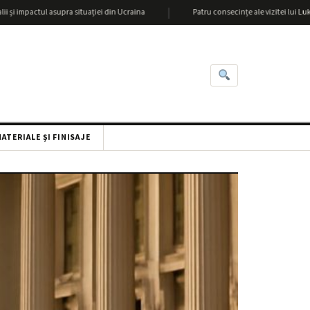
|
ul asupra situației din Ucraina
Patru consecințe ale vizitei lui Lukașenka la X
ATERIALE ȘI FINISAJE