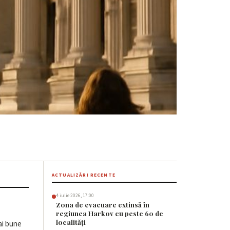
ținerea
ACTUALIZĂRI RECENTE
4 iulie 2026, 17:00
Zona de evacuare extinsă în
regiunea Harkov cu peste 60 de
localități
ai bune