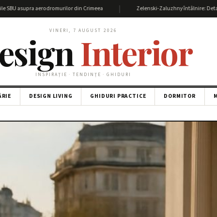
|
upra aerodromurilor din Crimeea
Zelenski-Zaluzhny întâlnire: Detalii și impact
VINERI, 7 AUGUST 2026
esign
Interior
INSPIRAȚIE · TENDINȚE · GHIDURI
ĂRIE
DESIGN LIVING
GHIDURI PRACTICE
DORMITOR
M