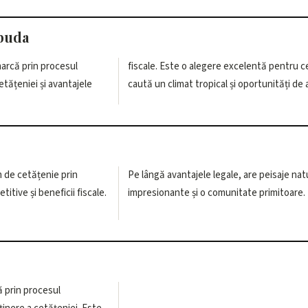
rbuda
arcă prin procesul
lentă pentru cei care
etățeniei și avantajele
caută un climat tropical și oportunități de 
 de cetățenie prin
are peisaje naturale
titive și beneficii fiscale.
impresionante și o comunitate primitoare.
ă prin procesul