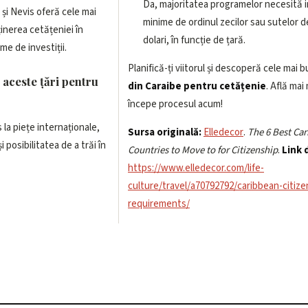
Da, majoritatea programelor necesită in
 și Nevis oferă cele mai
minime de ordinul zecilor sau sutelor d
inerea cetățeniei în
dolari, în funcție de țară.
me de investiții.
Planifică-ți viitorul și descoperă cele mai 
 aceste țări pentru
din Caraibe pentru cetățenie
. Află mai
începe procesul acum!
s la piețe internaționale,
Sursa originală:
Elledecor
.
The 6 Best Ca
și posibilitatea de a trăi în
Countries to Move to for Citizenship
.
Link 
https://www.elledecor.com/life-
culture/travel/a70792792/caribbean-citize
requirements/