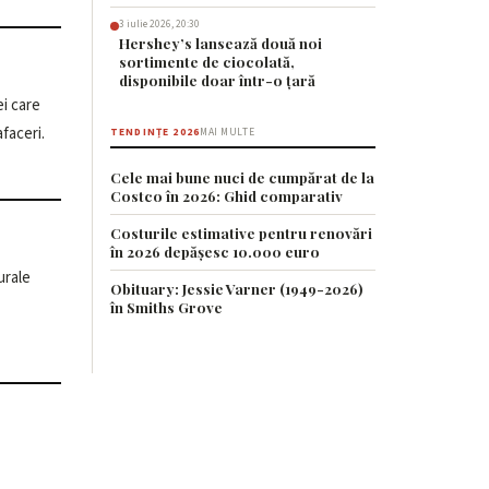
3 iulie 2026, 20:30
Hershey’s lansează două noi
sortimente de ciocolată,
disponibile doar într-o țară
afaceri.
TENDINȚE 2026
MAI MULTE
Cele mai bune nuci de cumpărat de la
Costco în 2026: Ghid comparativ
Costurile estimative pentru renovări
în 2026 depășesc 10.000 euro
Obituary: Jessie Varner (1949-2026)
în Smiths Grove