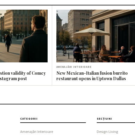
AMENAJĂRI INTERIOARE
stion validity of Comey
New Mexican-Italian fusion burrito
nstagram post
restaurant opens in Uptown Dallas
CATEGORII
SECȚIUNI
Amenajări Interioare
Design Living