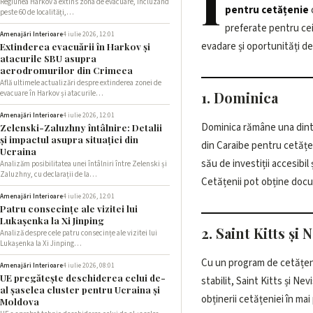
Î
Regiunea Harkov a extins zona de evacuare, incluzând
pentru cetățenie
ș
peste 60 de localități,…
preferate pentru cei
Amenajări Interioare
4 iulie 2026, 12:01
evadare și oportunități de 
Extinderea evacuării în Harkov și
atacurile SBU asupra
aerodromurilor din Crimeea
Află ultimele actualizări despre extinderea zonei de
evacuare în Harkov și atacurile…
1. Dominica
Amenajări Interioare
4 iulie 2026, 12:01
Dominica rămâne una dintr
beneficiind de un statut l
Zelenski-Zaluzhny întâlnire: Detalii
și impactul asupra situației din
din Caraibe pentru cetățe
Ucraina
său de investiții accesibil 
Analizăm posibilitatea unei întâlniri între Zelenski și
Zaluzhny, cu declarații de la…
Cetățenii pot obține docu
Amenajări Interioare
4 iulie 2026, 12:01
Patru consecințe ale vizitei lui
Lukașenka la Xi Jinping
2. Saint Kitts și 
Analiză despre cele patru consecințe ale vizitei lui
Lukașenka la Xi Jinping…
Cu un program de cetățeni
preferată pentru investitori
Amenajări Interioare
4 iulie 2026, 08:01
UE pregătește deschiderea celui de-
stabilit, Saint Kitts și Nev
al șaselea cluster pentru Ucraina și
obținerii cetățeniei în mai
Moldova