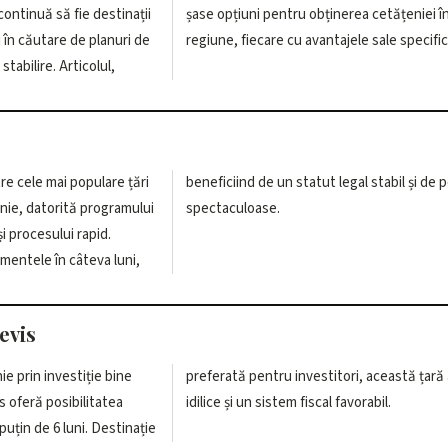
continuă să fie destinații
ase opțiuni pentru obținerea cetățeniei în
 în căutare de planuri de
regiune, fiecare cu avantajele sale specific
stabilire. Articolul,
e cele mai populare țări
egal stabil și de peisaje
nie, datorită programului
spectaculoase.
și procesului rapid.
mentele în câteva luni,
Nevis
e prin investiție bine
, această țară are plaje
is oferă posibilitatea
idilice și un sistem fiscal favorabil.
 puțin de 6 luni. Destinație