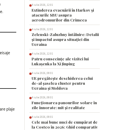
4 iulie 2026, 12:01
Extinderea evacuării în Harkov și
e.
atacurile SBU asupra
aerodromurilor din Crimeea
4 iulie 2026, 12:01
Zelenski-Zaluzhny întâlnire: Detalii
și impactul asupra situației din
Ucraina
4 iulie 2026, 12:01
Patru consecințe ale vizitei lui
Lukașenka la Xi Jinping
4 iulie 2026, 08:01
UE pregătește deschiderea celui
de-al șaselea cluster pentru
Ucraina și Moldova
4 iulie 2026, 08:01
Funcționarea panourilor solare în
zile înnorate: mit și realitate
4 iulie 2026, 08:01
Cele mai bune nuci de cumpărat de
la Costco în 2026: Ghid comparativ