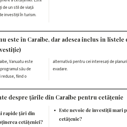
ținere a cetățeniei. Este
i de un stil de viață
e investiții în turism.
nu este în Caraibe, dar adesea inclus în listele
vestiție)
raibe, Vanuatu este
resați de planuri de
 programul său de
evadare.
 reduse, fiind o
nte despre țările din Caraibe pentru cetățenie
Este nevoie de investiții mari 
i rapide țări din
cetățenie?
ținerea cetățeniei?