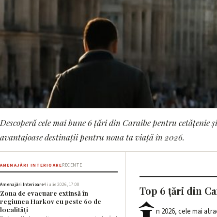
Descoperă cele mai bune 6 țări din Caraibe pentru cetățenie și
AMENAJĂRI INTERIOARE
avantajoase destinații pentru noua ta viață în 2026.
Cele mai bune 6 țări
cetățeniei
AMENAJĂRI INTERIOARE
RECENTE
Amenajări Interioare
4 iulie 2026, 17:00
Top 6 țări din C
Zona de evacuare extinsă în
13 mai 2026, 17:02 · 3 min citire
regiunea Harkov cu peste 60 de
localități
n 2026, cele mai atr