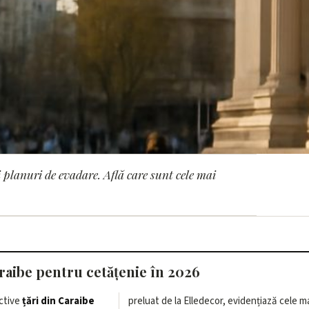
 planuri de evadare. Află care sunt cele mai
 din Caraibe pentru ob
araibe pentru cetățenie în 2026
active
țări din Caraibe
preluat de la Elledecor, evidențiază cele m