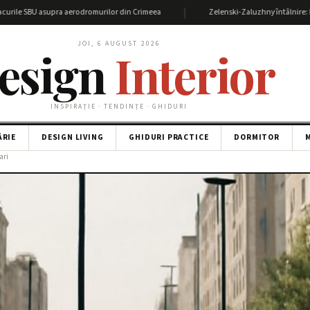
|
U asupra aerodromurilor din Crimeea
Zelenski-Zaluzhny întâlnire: Detalii și i
JOI, 6 AUGUST 2026
esign
Interior
INSPIRAȚIE · TENDINȚE · GHIDURI
ĂRIE
DESIGN LIVING
GHIDURI PRACTICE
DORMITOR
M
ari