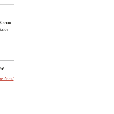
ee
me-finds/