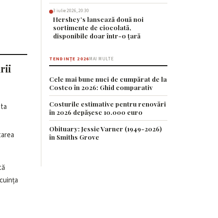
3 iulie 2026, 20:30
Hershey’s lansează două noi
sortimente de ciocolată,
disponibile doar într-o țară
TENDINȚE 2026
MAI MULTE
rii
Cele mai bune nuci de cumpărat de la
Costco în 2026: Ghid comparativ
Costurile estimative pentru renovări
pta
în 2026 depășesc 10.000 euro
Obituary: Jessie Varner (1949-2026)
tarea
în Smiths Grove
tă
ocuința