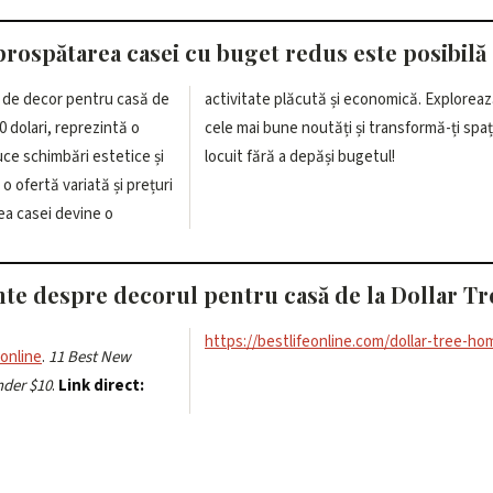
rospătarea casei cu buget redus este posibilă
r de decor pentru casă de
onomică. Explorează acum
0 dolari, reprezintă o
ansformă-ți spațiul de
ce schimbări estetice și
locuit fără a depăși bugetul!
 o ofertă variată și prețuri
ea casei devine o
nte despre decorul pentru casă de la Dollar Tr
https://bestlifeonline.com/dollar-tree-ho
eonline
.
11 Best New
nder $10
.
Link direct: