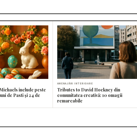
AMENAJĂRI INTERIOARE
Michaels include peste
Tributes to David Hockney din
ni de Pasti și 24 de
comunitatea creativă: 10 omagii
remarcabile