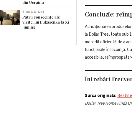
din Ucraina
4 iulie 2026, 12:01
Concluzie: reîmp
Patru consecințe ale
vizitei lui Lukașenka la Xi
Achiziționarea produselo
activitate plăcută și ec
Jinping
la Dollar Tree, toate sub 1
cele mai bune noutăți și tr
metodă eficientă de a adu
funcționale în locuință. Cu
accesibile, reîmprospătar
Întrebări frecve
Sursa originală:
Bestlif
Dollar Tree Home Finds U