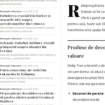
Regiunea Harkov a extins zona de evacuare, incluzând
R
peste 60 de localități,…
eîmprospătarea 
acest articol, analizăm
trebuie să fie co
pentru decorul casei d
Amenajări Interioare
4 iulie 2026, 12:01
Extinderea evacuării în Harkov și
oferă o gamă va
impactul acestor achi
atacurile SBU asupra
aerodromurilor din Crimeea
pentru casă, toate sub 10 
Află ultimele actualizări despre extinderea zonei de
transforma orice spațiu fă
evacuare în Harkov și atacurile…
Amenajări Interioare
4 iulie 2026, 12:01
Zelenski-Zaluzhny întâlnire: Detalii
Produse de decor
și impactul asupra situației din
Ucraina
valoare
Analizăm posibilitatea unei întâlniri între Zelenski și
Zaluzhny, cu declarații de la…
Dollar Tree a devenit o d
Amenajări Interioare
4 iulie 2026, 12:01
Patru consecințe ale vizitei lui
cei care doresc să aducă 
Lukașenka la Xi Jinping
amenajarea locuinței fără 
Analiză despre cele patru consecințe ale vizitei lui
Lukașenka la Xi Jinping…
Printre cele mai apreciat
Amenajări Interioare
4 iulie 2026, 08:01
Decoruri de perete
:
UE pregătește deschiderea celui de-
al șaselea cluster pentru Ucraina și
decorațiuni murale
Moldova