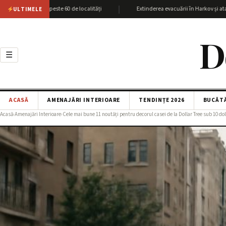
|
kov cu peste 60 de localități
Extinderea evacuării în Harkov și atacurile SB
ULTIMELE
D
☰
ACASĂ
AMENAJĂRI INTERIOARE
TENDINȚE 2026
BUCĂT
Acasă
›
Amenajări Interioare
›
Cele mai bune 11 noutăți pentru decorul casei de la Dollar Tree sub 10 dol