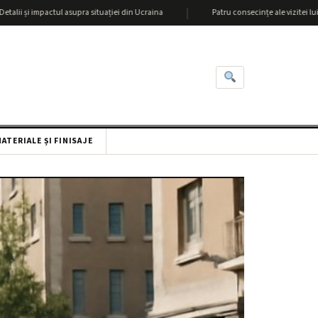
|
mpactul asupra situației din Ucraina
Patru consecințe ale vizitei lui Lukașenka
ATERIALE ȘI FINISAJE