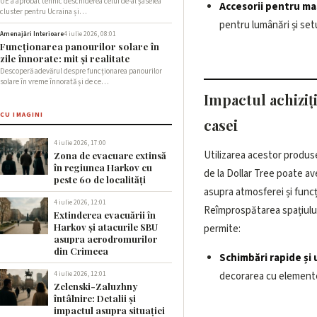
UE a aprobat tehnic deschiderea celui de-al șaselea
Accesorii pentru ma
cluster pentru Ucraina și…
pentru lumânări și setu
Amenajări Interioare
4 iulie 2026, 08:01
Funcționarea panourilor solare în
zile înnorate: mit și realitate
Descoperă adevărul despre funcționarea panourilor
solare în vreme înnorată și de ce…
Impactul achiziț
CU IMAGINI
casei
4 iulie 2026, 17:00
Utilizarea acestor produ
Zona de evacuare extinsă
în regiunea Harkov cu
de la Dollar Tree poate a
peste 60 de localități
asupra atmosferei și funcți
4 iulie 2026, 12:01
Reîmprospătarea spațiulu
Extinderea evacuării în
Harkov și atacurile SBU
permite:
asupra aerodromurilor
din Crimeea
Schimbări rapide și 
decorarea cu elemente 
4 iulie 2026, 12:01
Zelenski-Zaluzhny
întâlnire: Detalii și
impactul asupra situației