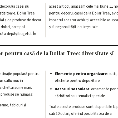
decorului casei nu
 cele mai bune 11 noutăți
stisitoare. Dollar Tree
e la Dollar Tree, evidențiind
riată de produse de decor
ziții accesibile asupra esteticii
dolari, care pot
și funcționalității locuinței tale.
ră a depăși bugetul. În
 pentru casă de la Dollar Tree: diversitate și
estinație populară pentru
Elemente pentru organizare
: cutii,
un suflu nou în
etichete pentru depozitare
a cheltui sume mari.
Decoruri sezoniere
: ornamente pent
e produse se numără:
sărbători sau tematici speciale
 rame, tablouri și
Toate aceste produse sunt disponibile la p
sub 10 dolari, oferind posibilitatea de a