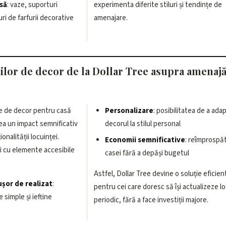
să
: vaze, suporturi
experimenta diferite stiluri și tendințe de
ri de farfurii decorative
amenajare.
iilor de decor de la Dollar Tree asupra amenajă
se de decor pentru casă
Personalizare
: posibilitatea de a ada
vea un impact semnificativ
decorul la stilul personal
onalității locuinței.
Economii semnificative
: reîmprospă
i cu elemente accesibile
casei fără a depăși bugetul
Astfel, Dollar Tree devine o soluție eficien
ușor de realizat
:
pentru cei care doresc să își actualizeze l
simple și ieftine
periodic, fără a face investiții majore.