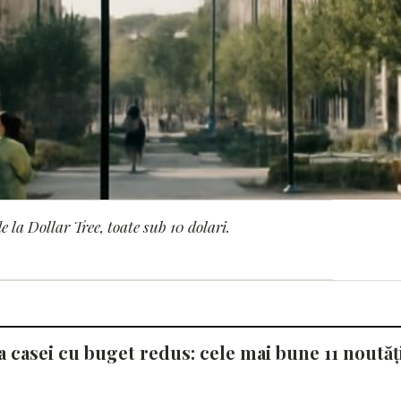
 la Dollar Tree, toate sub 10 dolari.
ăți pentru decorul case
casei cu buget redus: cele mai bune 11 noutăți