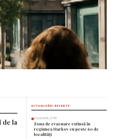
i de la Dollar
ACTUALIZĂRI RECENTE
4 iulie 2026, 17:00
 de la
Zona de evacuare extinsă în
regiunea Harkov cu peste 60 de
localități