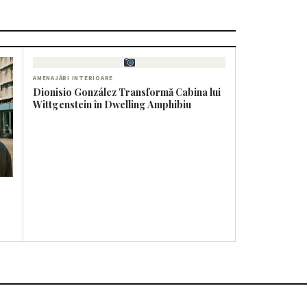
AMENAJĂRI INTERIOARE
Dionisio González Transformă Cabina lui
Wittgenstein în Dwelling Amphibiu