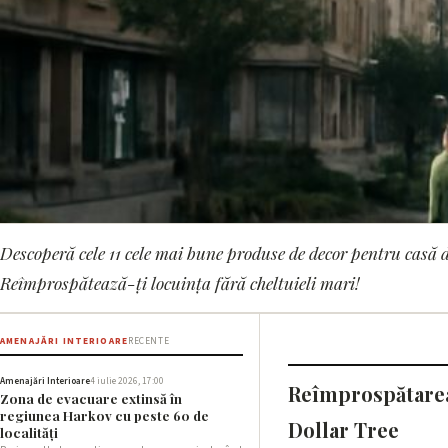
Descoperă cele 11 cele mai bune produse de decor pentru casă de
AMENAJĂRI INTERIOARE
Reîmprospătează-ți locuința fără cheltuieli mari!
Cele mai bune 11 nout
Tree sub 10 dolari
AMENAJĂRI INTERIOARE
RECENTE
Amenajări Interioare
4 iulie 2026, 17:00
Reîmprospătarea 
Zona de evacuare extinsă în
8 iunie 2026, 08:01 · 3 min citire
regiunea Harkov cu peste 60 de
Dollar Tree
localități