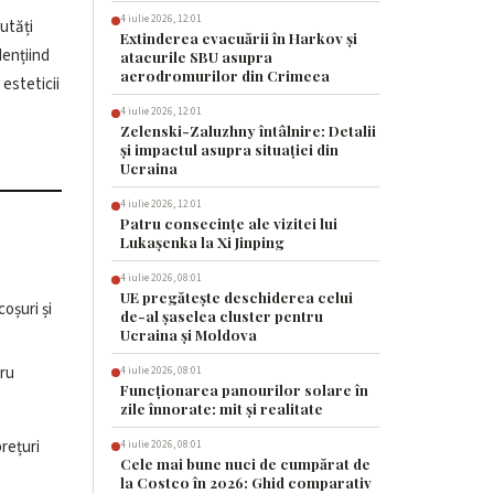
4 iulie 2026, 12:01
Extinderea evacuării în Harkov și
atacurile SBU asupra
aerodromurilor din Crimeea
4 iulie 2026, 12:01
Zelenski-Zaluzhny întâlnire: Detalii
și impactul asupra situației din
Ucraina
4 iulie 2026, 12:01
Patru consecințe ale vizitei lui
Lukașenka la Xi Jinping
4 iulie 2026, 08:01
UE pregătește deschiderea celui
 coșuri și
de-al șaselea cluster pentru
Ucraina și Moldova
ru
4 iulie 2026, 08:01
Funcționarea panourilor solare în
zile înnorate: mit și realitate
rețuri
4 iulie 2026, 08:01
Cele mai bune nuci de cumpărat de
la Costco în 2026: Ghid comparativ