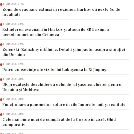
4 iulie 2026, 17:00
Zona de evacuare extinsă în regiunea Harkov cu peste 60 de
localități
4 iulie 2026, 12:01
Extinderea evacuării în Harkov și atacurile SBU asupra
aerodromurilor din Crimeea
4 iulie 2026, 12:01
Zelenski-Zaluzhny întâlnire: Detalii și impactul asupra situației
din Ucraina
4 iulie 2026, 12:01
Patru consecințe ale vizitei lui Lukașenka la Xi Jinping
4 iulie 2026, 08:01
UE pregătește deschiderea celui de-al șaselea cluster pentru
Ucraina și Moldova
4 iulie 2026, 08:01
Funcționarea panourilor solare în zile înnorate: mit și realitate
4 iulie 2026, 08:01
Cele mai bune nuci de cumpărat de la Costco în 2026: Ghid
comparativ