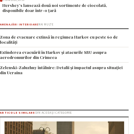
3 iulie 2026, 20:30
Hershey’s lansează două noi sortimente de ciocolată,
disponibile doar într-o țară
AMENAJĂRI INTERIOARE
MAI MULTE
Zona de evacuare extinsă în regiunea Harkov cu peste 60 de
localități
Extinderea evacuării în Harkov și atacurile SBU asupra
aerodromurilor din Crimeea
Zelenski-Zaluzhny întâlnire: Detalii și impactul asupra situației
din Ucraina
ARTICOLE SIMILARE
DIN ACEEAȘI CATEGORIE