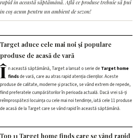
Cele mai bune 11 noutăți de
rapid în această săptămână. Află ce produse trebuie să pui
acasă de la Target care se
în coș acum pentru un ambient de sezon!
vând rapid în această
săptămână
Target aduce cele mai noi și populare
8 iunie 2026, 12:01 · 3 min citire
produse de acasă de vară
Î
n această săptămână, Target a lansat o serie de
Target home
finds
de vară, care au atras rapid atenția clienților. Aceste
produse de calitate, moderne și practice, se vând extrem de repede,
fiind preferatele cumpărătorilor în perioada actuală. Dacă vrei să-ți
reîmprospătezi locuința cu cele mai noi tendințe, iată cele 11 produse
de acasă de la Target care se vând rapid în această săptămână.
Top 11 Target home finds care se vând rapid