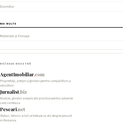
Dormitor
MAI MULTE
Materiale și Finisaje
REȚEAUA NOASTRĂ
AgentImobiliar
.
com
Proprietăți, prețuri și ghiduri pentru cumpărători și
vânzători
Jurnalist
.
biz
Analize, ghiduri si explicatii practice pentru subiecte
care conteaza.
Pescari
.
net
Sfaturi, tehnici si tot ce trebuie sa stii despre pescuit
in Romania.