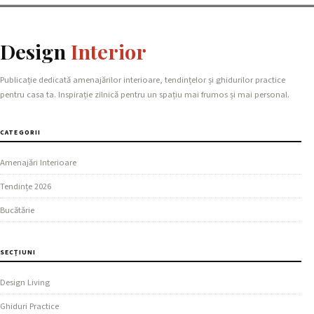
Design
Interior
Publicație dedicată amenajărilor interioare, tendințelor și ghidurilor practice
pentru casa ta. Inspirație zilnică pentru un spațiu mai frumos și mai personal.
CATEGORII
Amenajări Interioare
Tendințe 2026
Bucătărie
SECȚIUNI
Design Living
Ghiduri Practice