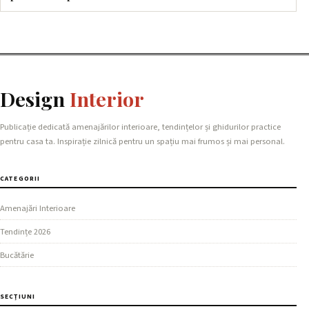
Design
Interior
Publicație dedicată amenajărilor interioare, tendințelor și ghidurilor practice
pentru casa ta. Inspirație zilnică pentru un spațiu mai frumos și mai personal.
CATEGORII
Amenajări Interioare
Tendințe 2026
Bucătărie
SECȚIUNI