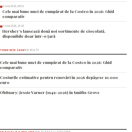
4 iulie 2026, 08:01
Cele mai bune nuci de cumpărat de la Costco în 2026: Ghid
comparativ
3 iulie 2026, 20:30
Hershey’s lansează două noi sortimente de ciocolată,
disponibile doar într-o țară
TENDINȚE 2026
MAI MULTE
Cele mai bune nuci de cumpărat de la Costco în 2026: Ghid
comparativ
Costurile estimative pentru renovări în 2026 depășesc 10.000
euro
Obituary: Jessie Varner (1949-2026) în Smiths Grove
ARTICOLE SIMILARE
DIN ACEEAȘI CATEGORIE