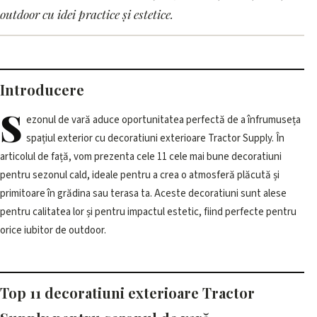
exterioare Tractor Supply
outdoor cu idei practice și estetice.
pentru vara
8 iunie 2026, 20:30 · 3 min citire
Introducere
S
ezonul de vară aduce oportunitatea perfectă de a înfrumuseța
spațiul exterior cu decoratiuni exterioare Tractor Supply. În
articolul de față, vom prezenta cele 11 cele mai bune decoratiuni
pentru sezonul cald, ideale pentru a crea o atmosferă plăcută și
primitoare în grădina sau terasa ta. Aceste decoratiuni sunt alese
pentru calitatea lor și pentru impactul estetic, fiind perfecte pentru
orice iubitor de outdoor.
Top 11 decoratiuni exterioare Tractor