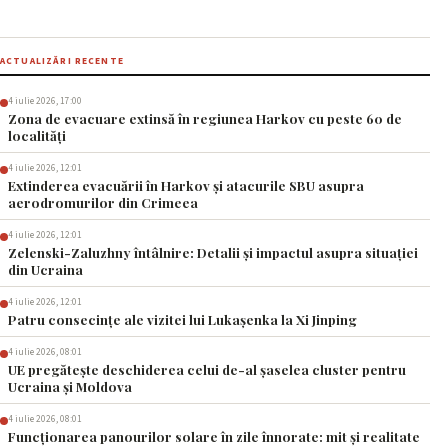
ACTUALIZĂRI RECENTE
4 iulie 2026, 17:00
Zona de evacuare extinsă în regiunea Harkov cu peste 60 de
localități
4 iulie 2026, 12:01
Extinderea evacuării în Harkov și atacurile SBU asupra
aerodromurilor din Crimeea
4 iulie 2026, 12:01
Zelenski-Zaluzhny întâlnire: Detalii și impactul asupra situației
din Ucraina
4 iulie 2026, 12:01
Patru consecințe ale vizitei lui Lukașenka la Xi Jinping
4 iulie 2026, 08:01
UE pregătește deschiderea celui de-al șaselea cluster pentru
Ucraina și Moldova
4 iulie 2026, 08:01
Funcționarea panourilor solare în zile înnorate: mit și realitate