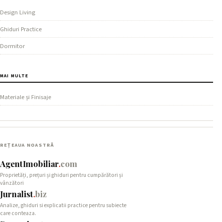
Design Living
Ghiduri Practice
Dormitor
MAI MULTE
Materiale și Finisaje
REȚEAUA NOASTRĂ
AgentImobiliar
.
com
Proprietăți, prețuri și ghiduri pentru cumpărători și
vânzători
Jurnalist
.
biz
Analize, ghiduri si explicatii practice pentru subiecte
care conteaza.