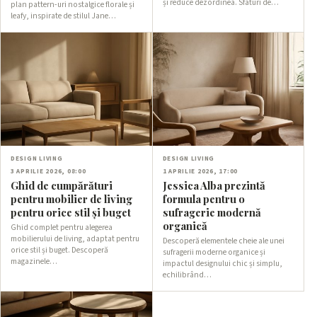
și reduce dezordinea. Sfaturi de…
plan pattern-uri nostalgice florale și
leafy, inspirate de stilul Jane…
DESIGN LIVING
DESIGN LIVING
3 APRILIE 2026, 08:00
1 APRILIE 2026, 17:00
Ghid de cumpărături
Jessica Alba prezintă
pentru mobilier de living
formula pentru o
pentru orice stil și buget
sufragerie modernă
organică
Ghid complet pentru alegerea
mobilierului de living, adaptat pentru
Descoperă elementele cheie ale unei
orice stil și buget. Descoperă
sufragerii moderne organice și
magazinele…
impactul designului chic și simplu,
echilibrând…