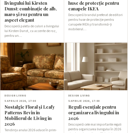
livingului lui Kirsten
huse de protecție pentru
Dunst: combinație de alb,
canapele IKEA
maro și roz pentru un
Descoperă brandul preferat de editori
aspect elegant
pentru huse de protecție pentru
canapele IKEA și transformă-ți
Descoperă paleta de culori a livingului
mobilierul…
lui Kirsten Dunst, cu accente de roz,
pentru un…
DESIGN LIVING
DESIGN LIVING
5 APRILIE 2026, 17:00
5 APRILIE 2026, 17:00
Nostalgic Floral și Leafy
Reguli esențiale pentru
Patterns Revin în
organizarea livingului în
Mobilierul de Living în
2026
2026
Descoperă cele mai importante reguli
pentru organizarea livingului în 2026
Tendința anului 2026 aduce în prim-