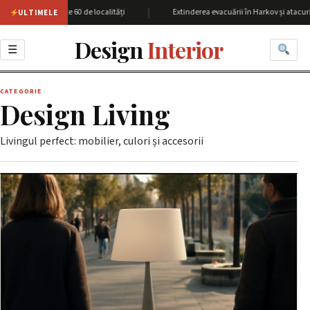
|
arkov cu peste 60 de localități
Extinderea evacuării în Harkov și atacurile 
ULTIMELE
Design
Interior
☰
CATEGORIE
Design Living
Livingul perfect: mobilier, culori și accesorii