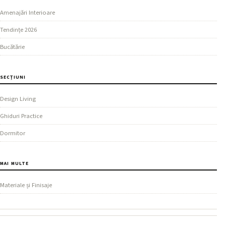
Amenajări Interioare
Tendințe 2026
Bucătărie
SECȚIUNI
Design Living
Ghiduri Practice
Dormitor
MAI MULTE
Materiale și Finisaje