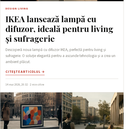
DESIGN LIVING
IKEA lansează lampă cu
difuzor, ideală pentru living
și sufragerie
Descoperă noua lampă cu difuzor IKEA, perfectă pentru living și
sufragerie. O soluție elegantă pentru a ascunde tehnologia și a crea un
ambient plăcut.
CITEŞTE ARTICOLUL →
14 mai 2026, 20:32 · 2 min citire