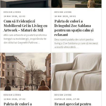
DESIGN LIVING
DESIGN LIVING
14 MAI 2026, 12:01
14 MAI 2026, 08:01
Cum să Evidențiezi
Paleta de culori a
Mobilierul Gri în Living cu
livingului Zoe Saldana
Artwork – Sfaturi de Stil
pentru un spațiu calm și
relaxant
Află cum artwork-ul poate transforma
livingul cu mobilier gri, inspirându-te
Descoperă paleta de culori pentru
din stilul lui Gwyneth Paltrow…
living a Zoe Saldana și cum să recreezi
această atmosferă…
DESIGN LIVING
DESIGN LIVING
12 MAI 2026, 17:02
6 APRILIE 2026, 17:00
Paleta de culori a
Brand apreciat pentru