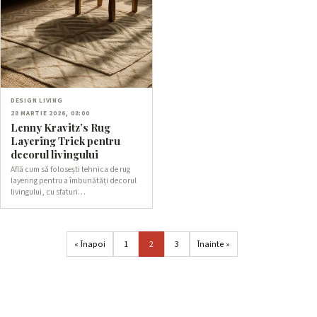
DESIGN LIVING
28 MARTIE 2026, 08:00
Lenny Kravitz’s Rug
Layering Trick pentru
decorul livingului
Află cum să folosești tehnica de rug
layering pentru a îmbunătăți decorul
livingului, cu sfaturi…
« Înapoi
1
2
3
Înainte »