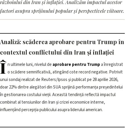
Aprobare pentru Trump la
războiului din Iran și inflației. Analizăm impactul acestor
nivel record scăzut din cauza
factori asupra sprijinului popular și perspectivele viitoare.
războiului din Iran și inflației
1 iunie 2026, 20:32 · 2 min citire
Analiză: scăderea aprobare pentru Trump în
contextul conflictului din Iran și inflației
Î
n ultimele luni, nivelul de
aprobare pentru Trump
a înregistrat
o scădere semnificativă, atingând cote record negative. Potrivit
unui sondaj realizat de Reuters/Ipsos și publicat pe 28 aprilie 2026,
doar 22% dintre alegători din SUA sprijină performanța președintelui
în gestionarea costului vieții. Această tendință reflectă impactul
combinat al tensiunilor din Iran și crizei economice interne,
influențând percepția publicului asupra liderului american.