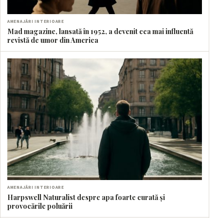
AMENAJĂRI INTERIOARE
Mad magazine, lansată în 1952, a devenit cea mai influentă
revistă de umor din America
AMENAJĂRI INTERIOARE
Harpswell Naturalist despre apa foarte curată și
provocările poluării