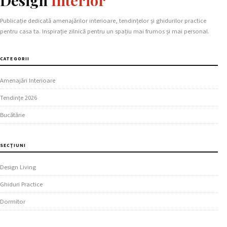
Design
Interior
Publicație dedicată amenajărilor interioare, tendințelor și ghidurilor practice
pentru casa ta. Inspirație zilnică pentru un spațiu mai frumos și mai personal.
CATEGORII
Amenajări Interioare
Tendințe 2026
Bucătărie
SECȚIUNI
Design Living
Ghiduri Practice
Dormitor