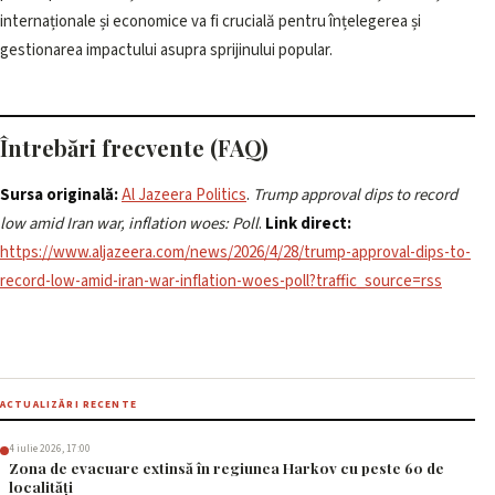
internaționale și economice va fi crucială pentru înțelegerea și
gestionarea impactului asupra sprijinului popular.
Întrebări frecvente (FAQ)
Sursa originală:
Al Jazeera Politics
.
Trump approval dips to record
low amid Iran war, inflation woes: Poll
.
Link direct:
https://www.aljazeera.com/news/2026/4/28/trump-approval-dips-to-
record-low-amid-iran-war-inflation-woes-poll?traffic_source=rss
ACTUALIZĂRI RECENTE
4 iulie 2026, 17:00
Zona de evacuare extinsă în regiunea Harkov cu peste 60 de
localități