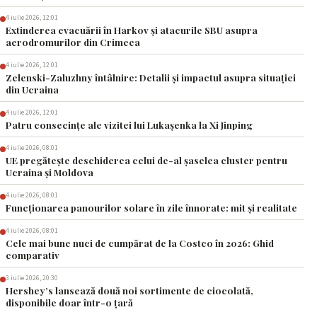
4 iulie 2026, 12:01
Extinderea evacuării în Harkov și atacurile SBU asupra
aerodromurilor din Crimeea
4 iulie 2026, 12:01
Zelenski-Zaluzhny întâlnire: Detalii și impactul asupra situației
din Ucraina
4 iulie 2026, 12:01
Patru consecințe ale vizitei lui Lukașenka la Xi Jinping
4 iulie 2026, 08:01
UE pregătește deschiderea celui de-al șaselea cluster pentru
Ucraina și Moldova
4 iulie 2026, 08:01
Funcționarea panourilor solare în zile înnorate: mit și realitate
4 iulie 2026, 08:01
Cele mai bune nuci de cumpărat de la Costco în 2026: Ghid
comparativ
3 iulie 2026, 20:30
Hershey’s lansează două noi sortimente de ciocolată,
disponibile doar într-o țară