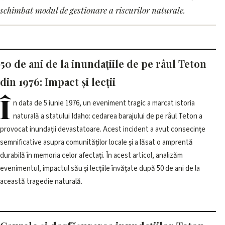
pe râul Teton din 1976: Impact
schimbat modul de gestionare a riscurilor naturale.
și lecții
16 iunie 2026, 20:31 · 3 min citire
50 de ani de la inundațiile de pe râul Teton
din 1976: Impact și lecții
Î
n data de 5 iunie 1976, un eveniment tragic a marcat istoria
naturală a statului Idaho: cedarea barajului de pe râul Teton a
provocat inundații devastatoare. Acest incident a avut consecințe
semnificative asupra comunităților locale și a lăsat o amprentă
durabilă în memoria celor afectați. În acest articol, analizăm
evenimentul, impactul său și lecțiile învățate după 50 de ani de la
această tragedie naturală.