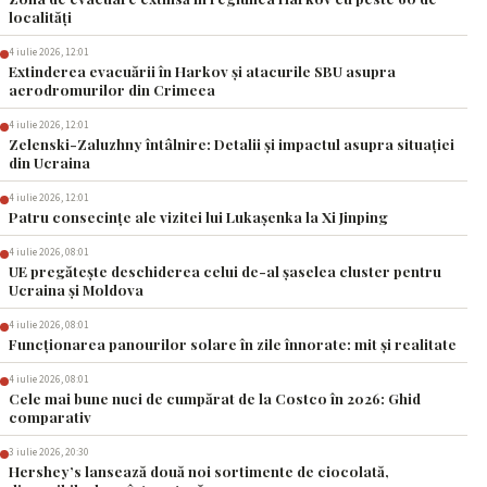
localități
4 iulie 2026, 12:01
Extinderea evacuării în Harkov și atacurile SBU asupra
aerodromurilor din Crimeea
4 iulie 2026, 12:01
Zelenski-Zaluzhny întâlnire: Detalii și impactul asupra situației
din Ucraina
4 iulie 2026, 12:01
Patru consecințe ale vizitei lui Lukașenka la Xi Jinping
4 iulie 2026, 08:01
UE pregătește deschiderea celui de-al șaselea cluster pentru
Ucraina și Moldova
4 iulie 2026, 08:01
Funcționarea panourilor solare în zile înnorate: mit și realitate
4 iulie 2026, 08:01
Cele mai bune nuci de cumpărat de la Costco în 2026: Ghid
comparativ
3 iulie 2026, 20:30
Hershey’s lansează două noi sortimente de ciocolată,