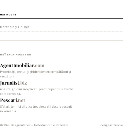
MAI MULTE
Materiale și Finisaje
REȚEAUA NOASTRĂ
AgentImobiliar
.
com
Proprietăți, prețuri și ghiduri pentru cumpărători și
vânzători
Jurnalist
.
biz
Analize, ghiduri si explicatii practice pentru subiecte
care conteaza.
Pescari
.
net
Sfaturi, tehnici si tot ce trebuie sa stii despre pescuit
in Romania.
© 2026 Design Interior — Toate drepturile rezervate.
design-interior.ro