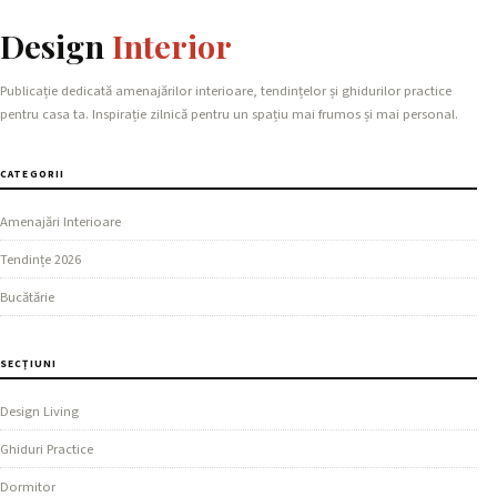
Design
Interior
Publicație dedicată amenajărilor interioare, tendințelor și ghidurilor practice
pentru casa ta. Inspirație zilnică pentru un spațiu mai frumos și mai personal.
CATEGORII
Amenajări Interioare
Tendințe 2026
Bucătărie
SECȚIUNI
Design Living
Ghiduri Practice
Dormitor