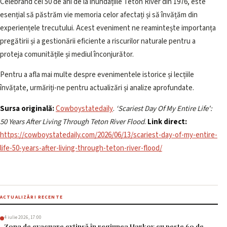
Celebrând cei 50 de ani de la inundațiile Teton River din 1976, este
esențial să păstrăm vie memoria celor afectați și să învățăm din
experiențele trecutului. Acest eveniment ne reamintește importanța
pregătirii și a gestionării eficiente a riscurilor naturale pentru a
proteja comunitățile și mediul înconjurător.
Pentru a afla mai multe despre evenimentele istorice și lecțiile
învățate, urmăriți-ne pentru actualizări și analize aprofundate.
Sursa originală:
Cowboystatedaily
.
‘Scariest Day Of My Entire Life':
50 Years After Living Through Teton River Flood
.
Link direct:
https://cowboystatedaily.com/2026/06/13/scariest-day-of-my-entire-
life-50-years-after-living-through-teton-river-flood/
ACTUALIZĂRI RECENTE
4 iulie 2026, 17:00
Zona de evacuare extinsă în regiunea Harkov cu peste 60 de