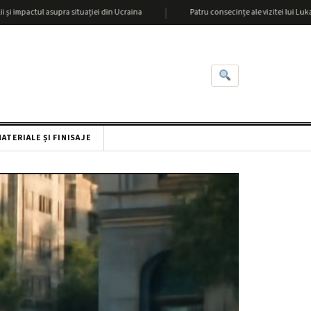
|
 asupra situației din Ucraina
Patru consecințe ale vizitei lui Lukașenka la Xi 
ATERIALE ȘI FINISAJE