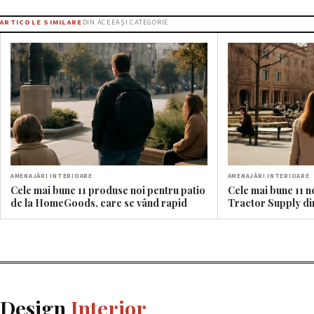
ARTICOLE SIMILARE
DIN ACEEAȘI CATEGORIE
AMENAJĂRI INTERIOARE
AMENAJĂRI INTERIOARE
Cele mai bune 11 produse noi pentru patio
Cele mai bune 11 n
de la HomeGoods, care se vând rapid
Tractor Supply di
Design
Interior