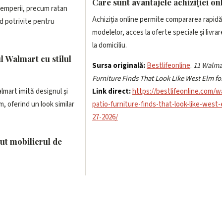
Care sunt avantajele achiziției on
ntemperii, precum ratan
Achiziția online permite compararea rapidă
ind potrivite pentru
modelelor, acces la oferte speciale și livra
la domiciliu.
l Walmart cu stilul
Sursa originală:
Bestlifeonline
.
11 Walmar
Furniture Finds That Look Like West Elm fo
lmart imită designul și
Link direct:
https://bestlifeonline.com/w
, oferind un look similar
patio-furniture-finds-that-look-like-west
27-2026/
nut mobilierul de