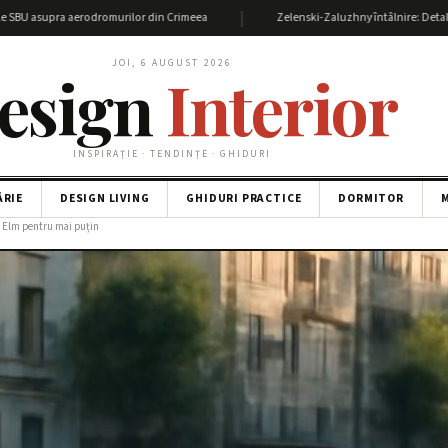
|
ra aerodromurilor din Crimeea
Zelenski-Zaluzhny întâlnire: Detalii și impactul
JOI, 6 AUGUST 2026
esign
Interior
INSPIRAȚIE · TENDINȚE · GHIDURI
ĂRIE
DESIGN LIVING
GHIDURI PRACTICE
DORMITOR
M
t Elm pentru mai puțin