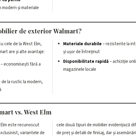
n modern și materiale
obilier de exterior Walmart?
cu cele de la West Elm,
Materiale durabile
– rezistente la in
art are și alte avantaje:
și ușor de întreținut
Disponibilitate rapidă
– achiziție onl
– economisești fără a
magazinele locale
 de la rustic la modern,
ă
mart vs. West Elm
t Elm este recunoscut
 evidențiază diferențele
xclusivist, variantele de
, dar și asemănările în stil