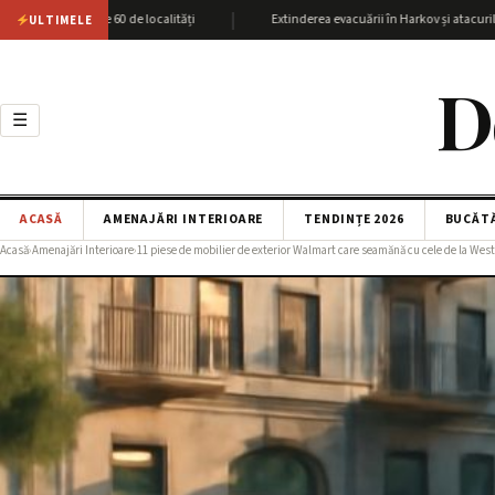
|
 peste 60 de localități
Extinderea evacuării în Harkov și atacurile SBU asup
ULTIMELE
D
☰
ACASĂ
AMENAJĂRI INTERIOARE
TENDINȚE 2026
BUCĂT
Acasă
›
Amenajări Interioare
›
11 piese de mobilier de exterior Walmart care seamănă cu cele de la Wes