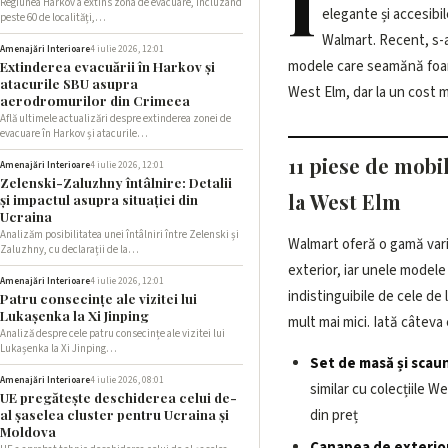
Î
Regiunea Harkov a extins zona de evacuare, incluzând
elegante și accesibil
Walmart, comparate cu
peste 60 de localități,…
Walmart. Recent, s-
pentru a te ajuta să fac
Amenajări Interioare
4 iulie 2026, 12:01
modele care seamănă foart
Extinderea evacuării în Harkov și
atacurile SBU asupra
West Elm, dar la un cost 
aerodromurilor din Crimeea
Află ultimele actualizări despre extinderea zonei de
evacuare în Harkov și atacurile…
11 piese de mobi
Amenajări Interioare
4 iulie 2026, 12:01
Zelenski-Zaluzhny întâlnire: Detalii
la West Elm
și impactul asupra situației din
Ucraina
Analizăm posibilitatea unei întâlniri între Zelenski și
Walmart oferă o gamă vari
Zaluzhny, cu declarații de la…
exterior, iar unele model
Amenajări Interioare
4 iulie 2026, 12:01
indistinguibile de cele de 
Patru consecințe ale vizitei lui
Lukașenka la Xi Jinping
mult mai mici. Iată câteva
Analiză despre cele patru consecințe ale vizitei lui
Lukașenka la Xi Jinping…
Set de masă și scaun
Amenajări Interioare
4 iulie 2026, 08:01
similar cu colecțiile W
UE pregătește deschiderea celui de-
din preț
al șaselea cluster pentru Ucraina și
Moldova
Canapea de exterio