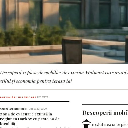
Descoperă 11 piese de mobilier de exterior Walmart care arată 
AMENAJĂRI INTERIOARE
stilul și economia pentru terasa ta!
11 piese de mobilier
cele de la West Elm 
AMENAJĂRI INTERIOARE
RECENTE
Amenajări Interioare
4 iulie 2026, 17:00
Descoperă mobili
Zona de evacuare extinsă în
10 iunie 2026, 20:31 · 3 min citire
regiunea Harkov cu peste 60 de
localități
n căutarea unor pies
articol prezintă 11 pi