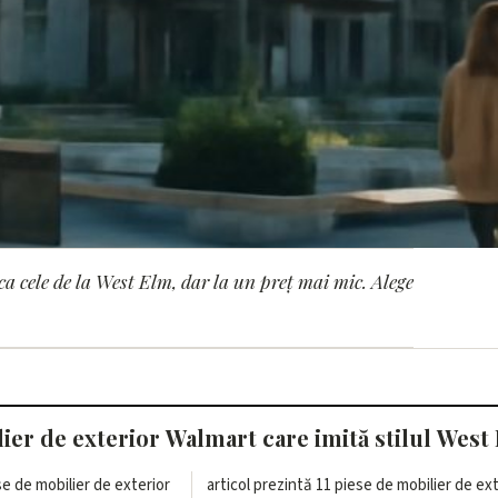
ca cele de la West Elm, dar la un preț mai mic. Alege
 de exterior Walmart c
pentru mai puțin
er de exterior Walmart care imită stilul West
e de mobilier de exterior
ese de mobilier de exterior