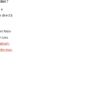
line?
 a
re directă
t Patio
r Less
.
almart-
-elm-may-