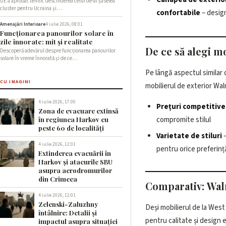
UE a aprobat tehnic deschiderea celui de-al șaselea
cluster pentru Ucraina și…
confortabile
– desig
Amenajări Interioare
4 iulie 2026, 08:01
Funcționarea panourilor solare în
zile înnorate: mit și realitate
De ce să alegi m
Descoperă adevărul despre funcționarea panourilor
solare în vreme înnorată și de ce…
Pe lângă aspectul similar 
CU IMAGINI
mobilierul de exterior Walm
4 iulie 2026, 17:00
Prețuri competitive
Zona de evacuare extinsă
compromite stilul
în regiunea Harkov cu
peste 60 de localități
Varietate de stiluri
–
4 iulie 2026, 12:01
pentru orice preferinț
Extinderea evacuării în
Harkov și atacurile SBU
asupra aerodromurilor
din Crimeea
Comparativ: Wal
4 iulie 2026, 12:01
Zelenski-Zaluzhny
Deși mobilierul de la Wes
cele două tipuri de mobilier
întâlnire: Detalii și
pentru calitate și design e
de preț și detalii de finisaj
impactul asupra situației