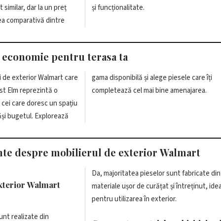
similar, dar la un preț
și funcționalitate.
nea comparativă dintre
și economie pentru terasa ta
i de exterior Walmart care
lege piesele care îți
st Elm reprezintă o
completează cel mai bine amenajarea.
 cei care doresc un spațiu
păși bugetul. Explorează
nte despre mobilierul de exterior Walmart
Da, majoritatea pieselor sunt fabricate din
exterior Walmart
materiale ușor de curățat și întreținut, ide
pentru utilizarea în exterior.
unt realizate din