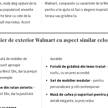
e, mulți aleg opțiuni de la
 variantele de la West Elm,
au popularizat anumite
i o alegere inspirată pentru
e bine cu cele de la
terasa sau grădina ta.
mult mai redus. Acest
lier de exterior Walmart cu aspect similar celo
ată de mobilier de
durabile
e sunt aproape
Fotolii de grădină din lemn tratat
–
la West Elm, dar la prețuri
rustic, cu un preț accesibil
 exemple:
Set de mobilier modular
– pentru
personalizare și stil contemporan
e din ratan sintetic
–
est Elm, dar la jumătate
Masă de cafea și suporturi pentru 
detalii elegante, la preț redus
r cu perne