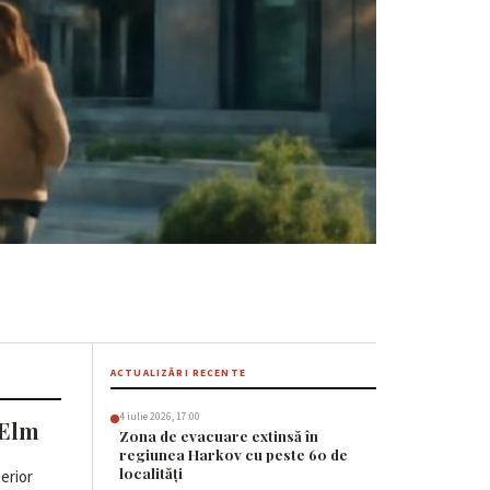
are seamănă cu
ACTUALIZĂRI RECENTE
4 iulie 2026, 17:00
 Elm
Zona de evacuare extinsă în
regiunea Harkov cu peste 60 de
localități