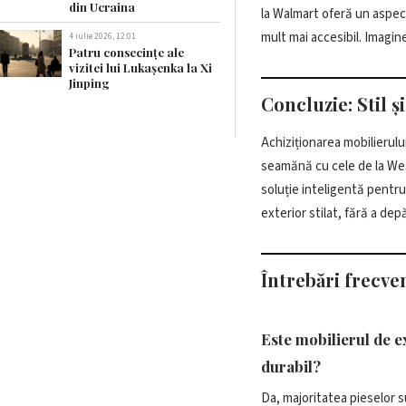
din Ucraina
la Walmart oferă un aspect 
mult mai accesibil. Imagi
4 iulie 2026, 12:01
Patru consecințe ale
vizitei lui Lukașenka la Xi
Jinping
Concluzie: Stil 
Achiziționarea mobilierulu
gama disponibilă și a
seamănă cu cele de la We
soluție inteligentă pentru
exterior stilat, fără a de
Întrebări frecve
Este mobilierul de 
durabil?
Da, majoritatea pieselor s