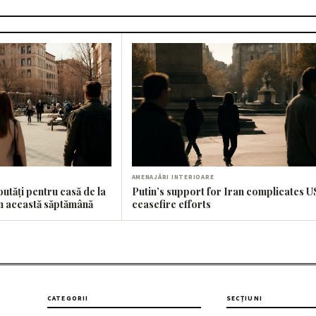
AMENAJĂRI INTERIOARE
outăți pentru casă de la
Putin’s support for Iran complicates U
n această săptămână
ceasefire efforts
CATEGORII
SECȚIUNI