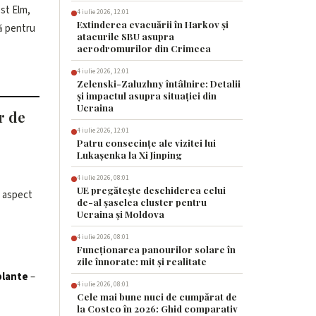
4 iulie 2026, 12:01
Extinderea evacuării în Harkov și
atacurile SBU asupra
aerodromurilor din Crimeea
4 iulie 2026, 12:01
Zelenski-Zaluzhny întâlnire: Detalii
și impactul asupra situației din
Ucraina
r de
4 iulie 2026, 12:01
Patru consecințe ale vizitei lui
Lukașenka la Xi Jinping
4 iulie 2026, 08:01
UE pregătește deschiderea celui
 aspect
de-al șaselea cluster pentru
Ucraina și Moldova
4 iulie 2026, 08:01
Funcționarea panourilor solare în
zile înnorate: mit și realitate
plante
–
4 iulie 2026, 08:01
Cele mai bune nuci de cumpărat de
la Costco în 2026: Ghid comparativ