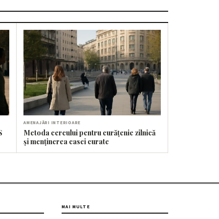
AMENAJĂRI INTERIOARE
S
Metoda cercului pentru curățenie zilnică
și menținerea casei curate
MAI MULTE