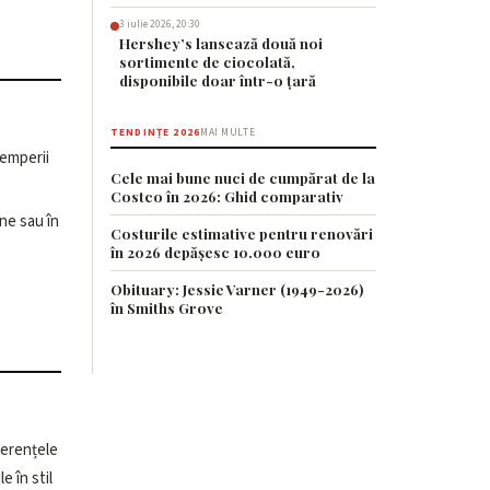
3 iulie 2026, 20:30
Hershey’s lansează două noi
sortimente de ciocolată,
disponibile doar într-o țară
TENDINȚE 2026
MAI MULTE
temperii
Cele mai bune nuci de cumpărat de la
Costco în 2026: Ghid comparativ
ine sau în
Costurile estimative pentru renovări
în 2026 depășesc 10.000 euro
Obituary: Jessie Varner (1949-2026)
în Smiths Grove