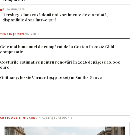
3 iulie 2026, 20:30
Hershey’s lansează două noi sortimente de ciocolată,
disponibile doar într-o țară
TENDINȚE 2026
MAI MULTE
Cele mai bune nuci de cumpărat de la Costco în 2026: Ghid
comparativ
Costurile estimative pentru renovări în 2026 depășesc 10.000
euro
Obituary: Jessie Varner (1949-2026) în Smiths Grove
ARTICOLE SIMILARE
DIN ACEEAȘI CATEGORIE