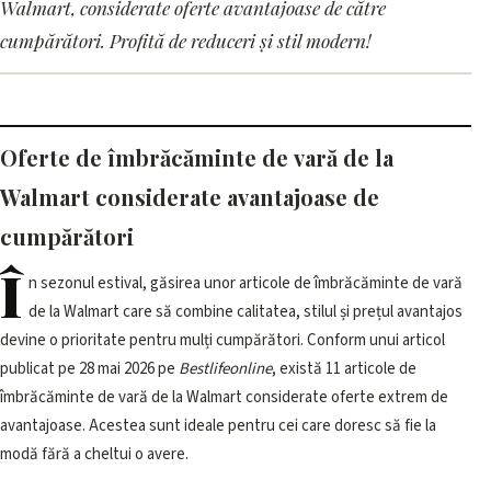
11 oferte de îmbrăcăminte de
Walmart, considerate oferte avantajoase de către
vară de la Walmart
cumpărători. Profită de reduceri și stil modern!
considerate oferte
avantajoase
Oferte de îmbrăcăminte de vară de la
11 iunie 2026, 12:03 · 2 min citire
Walmart considerate avantajoase de
cumpărători
Î
n sezonul estival, găsirea unor articole de îmbrăcăminte de vară
de la Walmart care să combine calitatea, stilul și prețul avantajos
devine o prioritate pentru mulți cumpărători. Conform unui articol
publicat pe 28 mai 2026 pe
Bestlifeonline
, există 11 articole de
îmbrăcăminte de vară de la Walmart considerate oferte extrem de
avantajoase. Acestea sunt ideale pentru cei care doresc să fie la
modă fără a cheltui o avere.