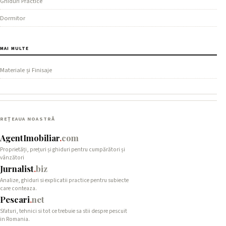
Ghiduri Practice
Dormitor
MAI MULTE
Materiale și Finisaje
REȚEAUA NOASTRĂ
AgentImobiliar
.
com
Proprietăți, prețuri și ghiduri pentru cumpărători și
vânzători
Jurnalist
.
biz
Analize, ghiduri si explicatii practice pentru subiecte
care conteaza.
Pescari
.
net
Sfaturi, tehnici si tot ce trebuie sa stii despre pescuit
in Romania.