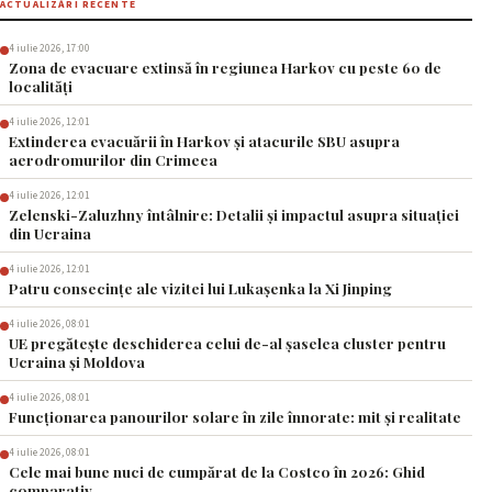
ACTUALIZĂRI RECENTE
4 iulie 2026, 17:00
Zona de evacuare extinsă în regiunea Harkov cu peste 60 de
localități
4 iulie 2026, 12:01
Extinderea evacuării în Harkov și atacurile SBU asupra
aerodromurilor din Crimeea
4 iulie 2026, 12:01
Zelenski-Zaluzhny întâlnire: Detalii și impactul asupra situației
din Ucraina
4 iulie 2026, 12:01
Patru consecințe ale vizitei lui Lukașenka la Xi Jinping
4 iulie 2026, 08:01
UE pregătește deschiderea celui de-al șaselea cluster pentru
Ucraina și Moldova
4 iulie 2026, 08:01
Funcționarea panourilor solare în zile înnorate: mit și realitate
4 iulie 2026, 08:01
Cele mai bune nuci de cumpărat de la Costco în 2026: Ghid
comparativ