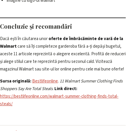
Imagine cu logo-ul Walmart
Concluzie și recomandări
Dacă ești în căutarea unor
oferte de îmbrăcăminte de vară de la
Walmart
care să îți completeze garderoba fără a-ți depăși bugetul,
aceste 11 articole reprezintă o alegere excelentă. Profită de reduceri
și alege stilul care te reprezintă pentru sezonul cald. Vizitează
magazinul Walmart sau site-ul lor online pentru cele mai bune oferte!
Sursa originală:
Bestlifeonline
.
11 Walmart Summer Clothing Finds
Shoppers Say Are Total Steals
.
Link direct:
https://bestlifeonline.com/walmart-summer-clothing-finds-total-
steals/